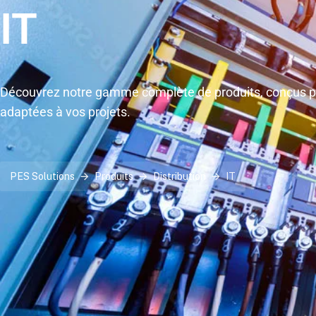
IT
Découvrez notre gamme complète de produits, conçus po
adaptées à vos projets.
PES Solutions
Produits
Distribution
IT