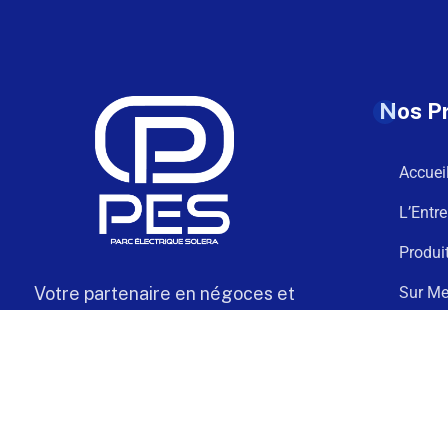
Nos P
Accuei
L’Entre
Produi
Votre partenaire en négoces et
Sur Me
câblage électrique de confiance
Téléch
Contac
Solera