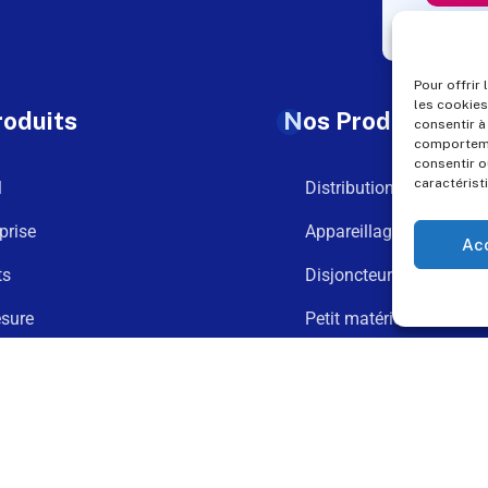
Pour offrir
les cookies
roduits
Nos Produits
consentir à
comportemen
consentir o
caractérist
l
Distribution
prise
Appareillage
Ac
ts
Disjoncteurs
sure
Petit matériel
argements
Goulotte
t
Connexion et fixation
Assemblage spécial