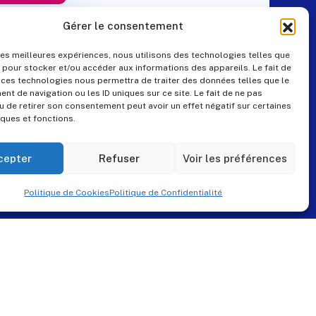
Gérer le consentement
 les meilleures expériences, nous utilisons des technologies telles que
 pour stocker et/ou accéder aux informations des appareils. Le fait de
Contact
 ces technologies nous permettra de traiter des données telles que le
t de navigation ou les ID uniques sur ce site. Le fait de ne pas
u de retirer son consentement peut avoir un effet négatif sur certaines
iques et fonctions.
+33 (0)4 99 57 25 19
pes@pes-solutions.fr
cepter
Refuser
Voir les préférences
8 Rue du Tonnelier,
Politique de Cookies
Politique de Confidentialité
34230 Paulhan
www.pes-solutions.fr