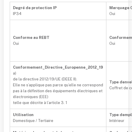
Degré de protection IP
Marquage 
IP34
Oui
Conforme au REBT
Conformem
Oui
Oui
Conformement_Directive_Europenne_2012_19
a)
de la directive 2012/19/UE (DEEE II).
Type denve
Elle ne s’applique pas parce qu’elle ne correspond
Coffret de 
pas à la définition des équipements électriques et
électroniques (EEE)
telle que décrite à l’article 3. 1
Utilisation
Type demp
Domestique / Tertiaire
Intérieur