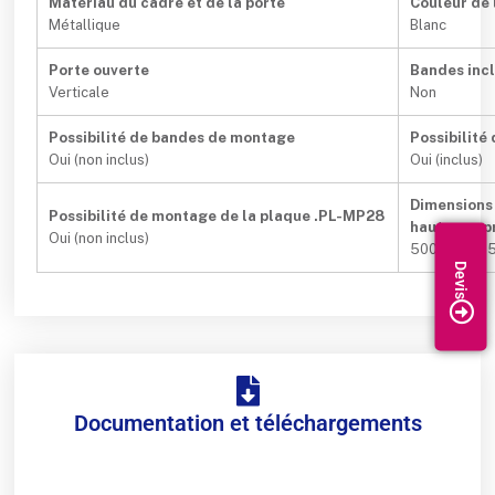
Matériau du cadre et de la porte
Couleur de 
Métallique
Blanc
Porte ouverte
Bandes inc
Verticale
Non
Possibilité de bandes de montage
Possibilité
Oui (non inclus)
Oui (inclus)
Dimensions 
Possibilité de montage de la plaque .PL-MP28
hauteur x 
Oui (non inclus)
500x700x1
Documentation et téléchargements