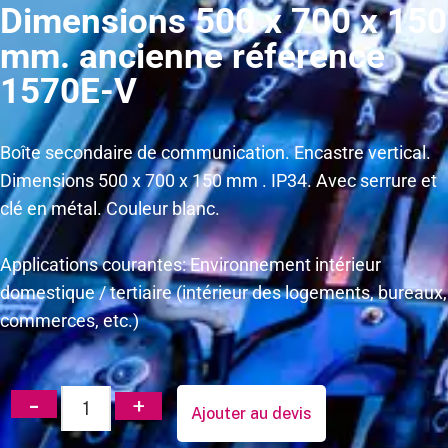
Dimensions 500 x 700 x 150
mm. ancienne référence
1570E-V
Boîte secondaire de communication. Encastre vertical.
Dimensions 500 x 700 x 150 mm . IP34. Avec serrure et
clé en métal. Couleur blanc.
Applications courantes: Environnement intérieur
domestique / tertiaire (intérieur des logements, bureaux,
commerces, etc.)
Ajouter au devis