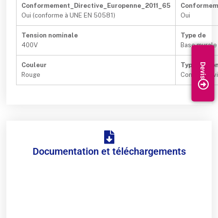
Conformement_Directive_Europenne_2011_65
Conformeme
Oui (conforme à UNE EN 50581)
Oui
Tension nominale
Type de
400V
Base murale 
Couleur
Type de con
Rouge
Connexion v
Documentation et téléchargements