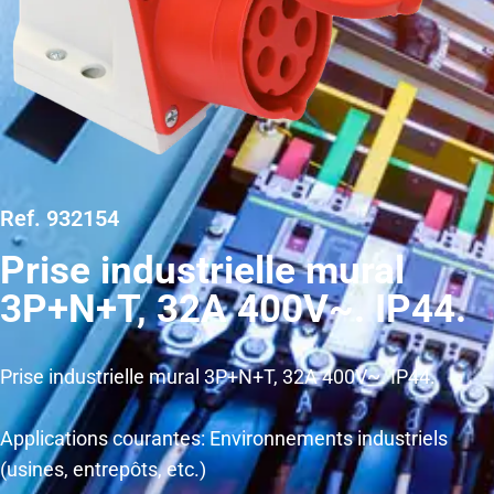
Ref. 932154
Prise industrielle mural
3P+N+T, 32A 400V~. IP44.
Prise industrielle mural 3P+N+T, 32A 400V~. IP44.
Applications courantes: Environnements industriels
(usines, entrepôts, etc.)