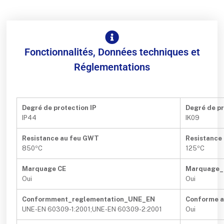
Fonctionnalités, Données techniques et
Réglementations
Degré de protection IP
Degré de pr
IP44
IK09
Resistance au feu GWT
Resistance 
850ºC
125ºC
Marquage CE
Marquage
Oui
Oui
Conformment_reglementation_UNE_EN
Conforme 
UNE-EN 60309-1:2001;UNE-EN 60309-2:2001
Oui