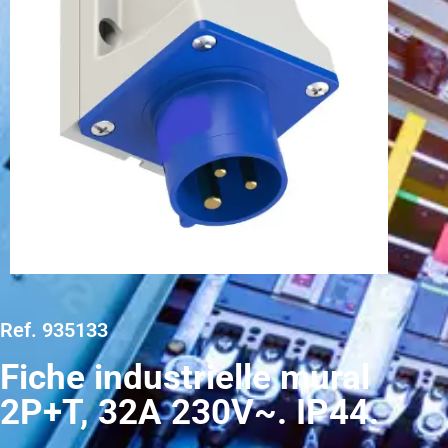
Ref. 935133
Fiche industrielle mural
2P+T, 32A 230V~. IP44.