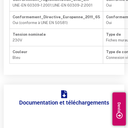
UNE-EN 60309-1:2001;UNE-EN 60309-2:2001
Oui
Conformement_Directive_Europenne_2011_65
Conformeme
Oui (conforme à UNE EN 50581)
Oui
Tension nominale
Type de
230V
Fiches mura
Couleur
Type de con
Bleu
Connexion v
Documentation et téléchargements