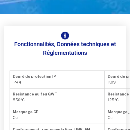
Fonctionnalités, Données techniques et
Réglementations
Degré de protection IP
Degré de pr
IP44
IK09
Resistance au feu GWT
Resistance 
850ºC
125ºC
Marquage CE
Marquage
Oui
Oui
Conformment_reglementation_UNE_EN
Conforme 