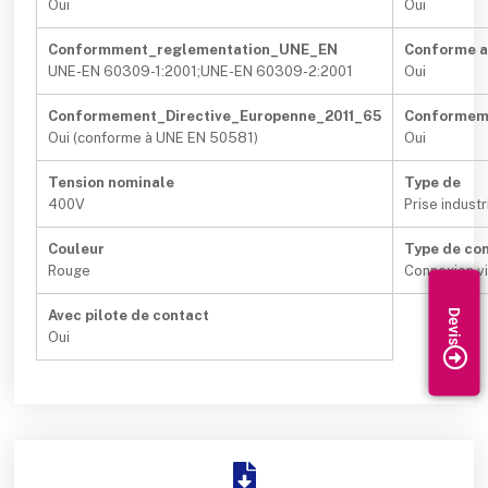
Oui
Oui
Conformment_reglementation_UNE_EN
Conforme 
UNE-EN 60309-1:2001;UNE-EN 60309-2:2001
Oui
Conformement_Directive_Europenne_2011_65
Conformeme
Oui (conforme à UNE EN 50581)
Oui
Tension nominale
Type de
400V
Prise industr
Couleur
Type de con
Rouge
Connexion v
Avec pilote de contact
Oui