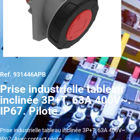
Ref. 931446APB
Prise industrielle tableau
inclinée 3P+T, 63A 400V~.
IP67. Pilote
Prise industrielle tableau inclinée 3P+T, 63A 400V~.
IP67. Avec contact pilote