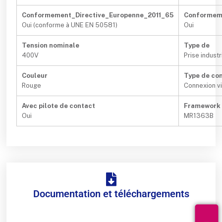
Conformement_Directive_Europenne_2011_65
Conformeme
Oui (conforme à UNE EN 50581)
Oui
Tension nominale
Type de
400V
Prise industr
Couleur
Type de con
Rouge
Connexion v
Avec pilote de contact
Framework 
Oui
MR1363B
Documentation et téléchargements