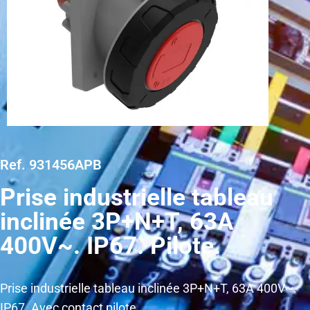
Ref. 931456APB
Prise industrielle tableau
inclinée 3P+N+T, 63A
400V~. IP67. Pilote.
Prise industrielle tableau inclinée 3P+N+T, 63A 400V~.
IP67. Avec contact pilote.