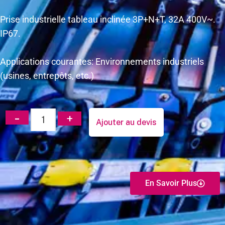
Prise industrielle tableau inclinée 3P+N+T, 32A 400V~.
IP67.
Applications courantes: Environnements industriels
(usines, entrepôts, etc.)
Ajouter au devis
En Savoir Plus