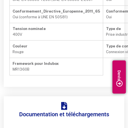
Conformement_Directive_Europenne_2011_65
Conformeme
Oui (conforme à UNE EN 50581)
Oui
Tension nominale
Type de
400V
Prise industr
Couleur
Type de con
Rouge
Connexion v
Framework pour Indubox
MR1360B
Documentation et téléchargements