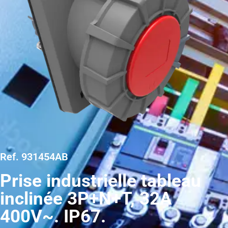
Ref. 931454AB
Prise industrielle tableau
inclinée 3P+N+T, 32A
400V~. IP67.