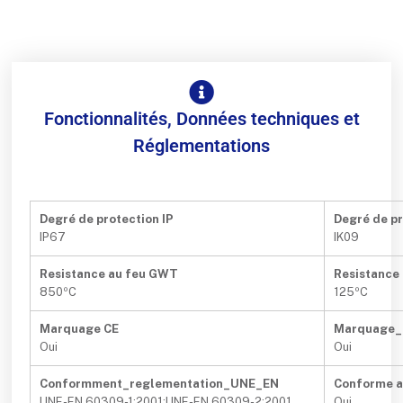
Fonctionnalités, Données techniques et
Réglementations
Degré de protection IP
Degré de pr
IP67
IK09
Resistance au feu GWT
Resistance 
850ºC
125ºC
Marquage CE
Marquage
Oui
Oui
Conformment_reglementation_UNE_EN
Conforme 
UNE-EN 60309-1:2001;UNE-EN 60309-2:2001
Oui