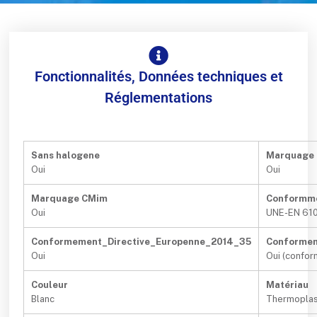
Fonctionnalités, Données techniques et
Réglementations
Sans halogene
Marquage
Oui
Oui
Marquage CMim
Conformm
Oui
UNE-EN 61
Conformement_Directive_Europenne_2014_35
Conformem
Oui
Oui (confo
Couleur
Matériau
Blanc
Thermoplas