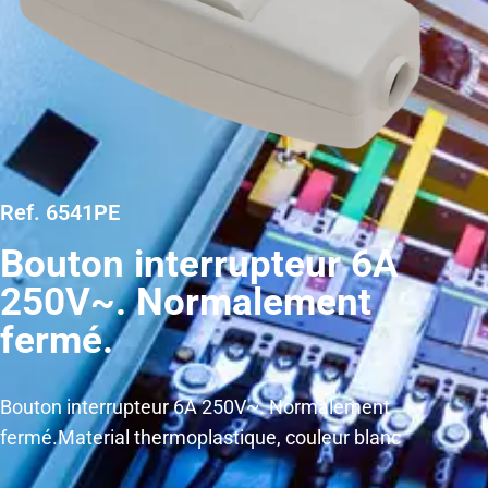
Ref. 6541PE
Bouton interrupteur 6A
250V~. Normalement
fermé.
Bouton interrupteur 6A 250V~. Normalement
fermé.Material thermoplastique, couleur blanc