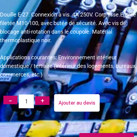
Douille E-27. Connexion à vis. 4A 250V. Corp lisse.Entrée
filetée M10-100, avec butée de sécurité. Avec vis de
blocage anti-rotation dans le coupole. Material
thermoplastique noir.
Applications courantes: Environnement intérieur
domestique / tertiaire (intérieur des logements, bureaux,
commerces, etc.)
Ajouter au devis