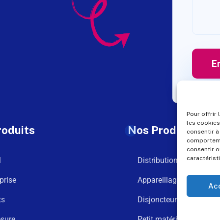
Pour offrir
les cookies
roduits
Nos Produits
consentir à
comportemen
consentir o
caractérist
l
Distribution
prise
Appareillage
Ac
ts
Disjoncteurs
sure
Petit matériel