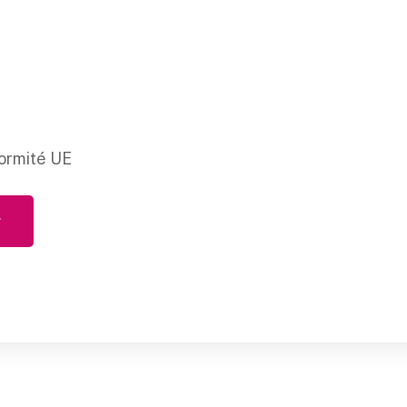
ormité UE
r