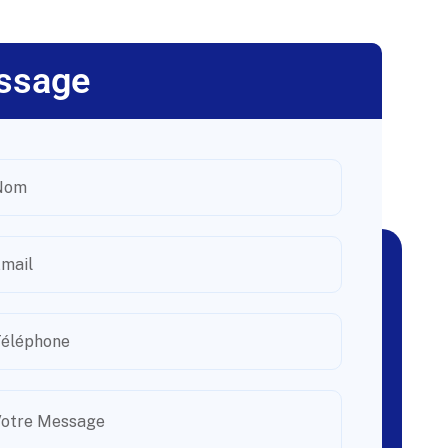
ssage