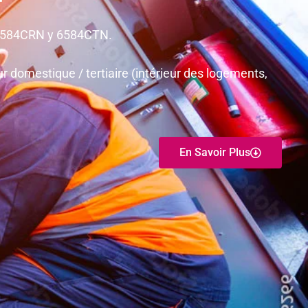
. 6584CRN y 6584CTN.
r domestique / tertiaire (intérieur des logements,
En Savoir Plus