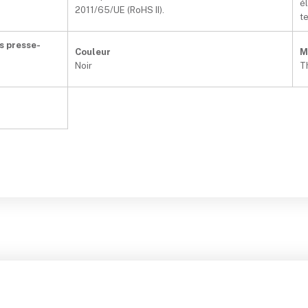
é
2011/65/UE (RoHS II).
te
s presse-
Couleur
M
Noir
T