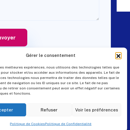
Gérer le consentement
 les meilleures expériences, nous utilisons des technologies telles que
 pour stocker et/ou accéder aux informations des appareils. Le fait de
Contact
 ces technologies nous permettra de traiter des données telles que le
t de navigation ou les ID uniques sur ce site. Le fait de ne pas
u de retirer son consentement peut avoir un effet négatif sur certaines
iques et fonctions.
+33 (0)4 99 57 25 19
pes@pes-solutions.fr
cepter
Refuser
Voir les préférences
8 Rue du Tonnelier,
Politique de Cookies
Politique de Confidentialité
34230 Paulhan