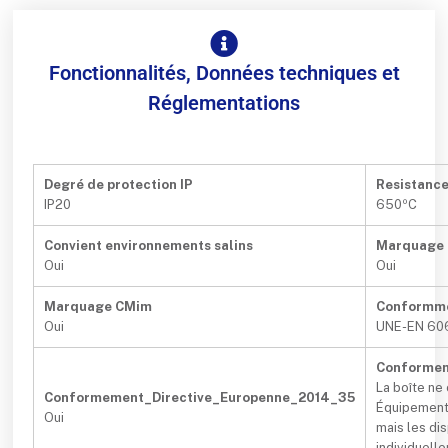
Fonctionnalités, Données techniques et
Réglementations
Degré de protection IP
Resistanc
IP20
650ºC
Convient environnements salins
Marquage
Oui
Oui
Marquage CMim
Conformm
Oui
UNE-EN 60
Conformem
La boîte ne
Conformement_Directive_Europenne_2014_35
Équipements
Oui
mais les dis
individuell