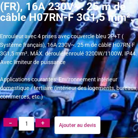
(FR), 16A 230V~. 25 m de
câble H07RN-F 3G1,5 mm².
Enrouleur avec 4 prises avec couvercle bleu 2P+T (
Système français), 16A 230V~. 25 m de câble H07RN-F
3G1,5 mm². MÁX. déroulé/enroulé 3200W/1100W. IP44.
Avec limiteur de puissance
Applications courantes: Environnement intérieur
domestique / tertiaire (intérieur des logements, bureaux,
commerces, etc.)
Ajouter au devis