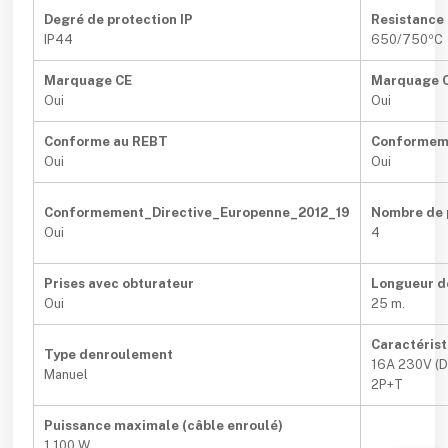
Degré de protection IP
Resistance
IP44
650/750ºC
Marquage CE
Marquage 
Oui
Oui
Conforme au REBT
Conformem
Oui
Oui
Conformement_Directive_Europenne_2012_19
Nombre de 
Oui
4
Prises avec obturateur
Longueur d
Oui
25 m.
Caractérist
Type denroulement
16A 230V (D
Manuel
2P+T
Puissance maximale (câble enroulé)
1.100 W