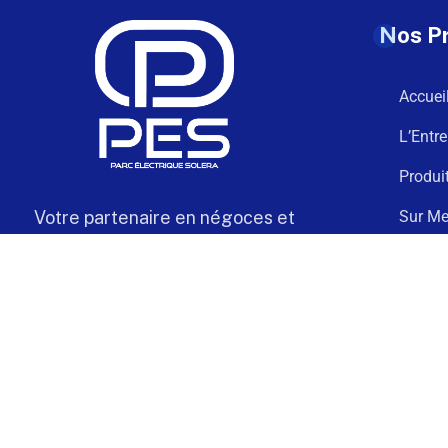
Nos P
Accuei
L’Entre
Produi
Votre partenaire en négoces et
Sur Me
câblage électrique de confiance
Téléch
Contac
Solera
© PES Solutions. By
QNR.fr