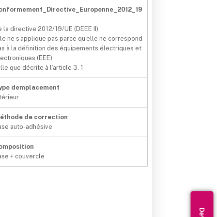
onformement_Directive_Europenne_2012_19
e la directive 2012/19/UE (DEEE II).
lle ne s’applique pas parce qu’elle ne correspond
as à la définition des équipements électriques et
lectroniques (EEE)
lle que décrite à l’article 3. 1
ype demplacement
térieur
éthode de correction
ase auto-adhésive
omposition
ase + couvercle