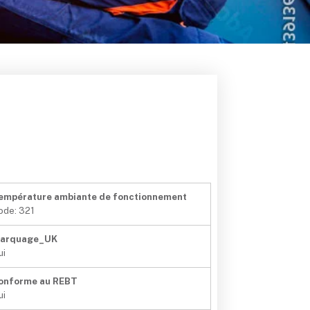
empérature ambiante de fonctionnement
ode: 321
arquage_UK
ui
onforme au REBT
ui