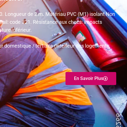
40. Longueur de 2 m. Matériau PVC (M1) isolant Non
ail: code 321. Résistance aux chocs: impacts
ure inférieur.
r domestique / tertiaire (intérieur des logements,
En Savoir Plus