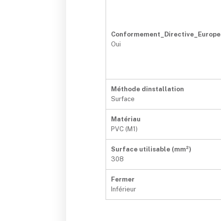
Conformement_Directive_Europ
Oui
Méthode dinstallation
Surface
Matériau
PVC (M1)
Surface utilisable (mm²)
308
Fermer
Inférieur