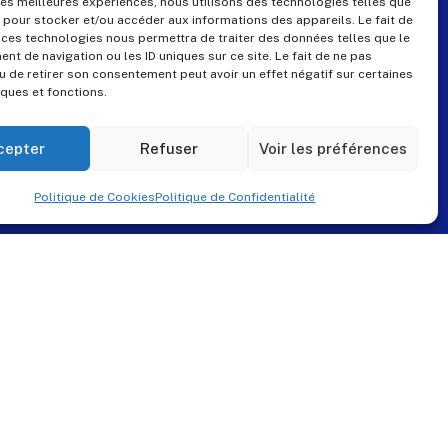
 les meilleures expériences, nous utilisons des technologies telles que
 pour stocker et/ou accéder aux informations des appareils. Le fait de
Contact
 ces technologies nous permettra de traiter des données telles que le
t de navigation ou les ID uniques sur ce site. Le fait de ne pas
u de retirer son consentement peut avoir un effet négatif sur certaines
iques et fonctions.
+33 (0)4 99 57 25 19
pes@pes-solutions.fr
cepter
Refuser
Voir les préférences
8 Rue du Tonnelier,
Politique de Cookies
Politique de Confidentialité
34230 Paulhan
www.pes-solutions.fr
Mentions Légales
Politique de Confidentialité