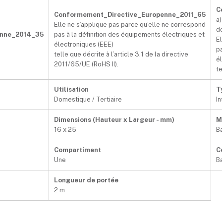
C
Conformement_Directive_Europenne_2011_65
a)
Elle ne s’applique pas parce qu’elle ne correspond
d
enne_2014_35
pas à la définition des équipements électriques et
E
électroniques (EEE)
p
telle que décrite à l’article 3.1 de la directive
é
2011/65/UE (RoHS II).
te
Utilisation
T
Domestique / Tertiaire
In
Dimensions (Hauteur x Largeur - mm)
M
16 x 25
B
Compartiment
C
Une
B
Longueur de portée
2 m