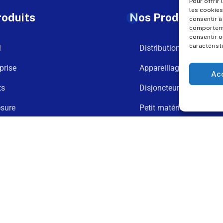
Pour offrir
les cookies
roduits
Nos Produits
consentir à
comportemen
consentir o
caractérist
l
Distribution
prise
Appareillage
Ac
ts
Disjoncteurs
sure
Petit matériel
argements
Goulotte
t
Connexion et fixation
Assemblage spécial
Politique de Cookies
Conditions Générales d’Utilisation (CGU)