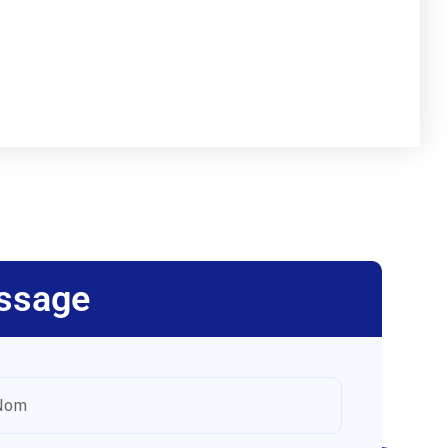
ssage