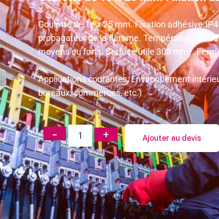
Goulotte de 16 x 25 mm. Fixation adhésive.IP
propagateur de la flamme. Température de trav
moyens ou forts. Surface utile 308 mm². Fermet
Applications courantes: Environnement intérieu
bureaux, commerces, etc.)
Ajouter au devis