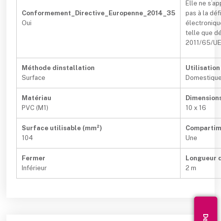
Elle ne s’a
Conformement_Directive_Europenne_2014_35
pas à la dé
Oui
électroniqu
telle que dé
2011/65/UE 
Méthode dinstallation
Utilisation
Surface
Domestique 
Matériau
Dimensions
PVC (M1)
10 x 16
Surface utilisable (mm²)
Compartim
104
Une
Fermer
Longueur 
Inférieur
2 m