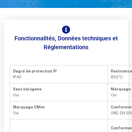
Fonctionnalités, Données techniques et
Réglementations
Degré de protection IP
Resistanc
IP40
850ºC
Sans halogene
Marquage
Oui
Oui
Marquage CMim
Conformm
Oui
UNE-EN 50
Conformem