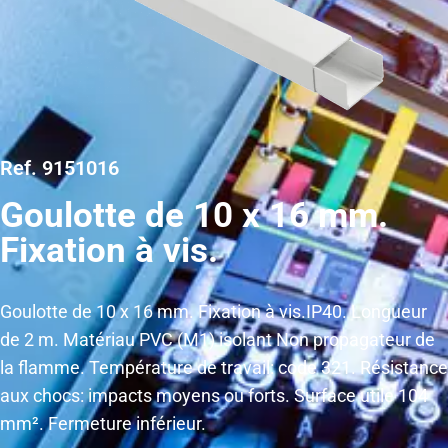
Ref. 9151016
Goulotte de 10 x 16 mm.
Fixation à vis.
Goulotte de 10 x 16 mm. Fixation à vis.IP40. Longueur
de 2 m. Matériau PVC (M1) isolant Non propagateur de
la flamme. Température de travail: code 321. Résistance
aux chocs: impacts moyens ou forts. Surface utile 104
mm². Fermeture inférieur.