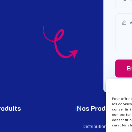
Pour offrir
les cookies
roduits
Nos Produits
consentir à
comportemen
consentir o
caractérist
l
Distribution