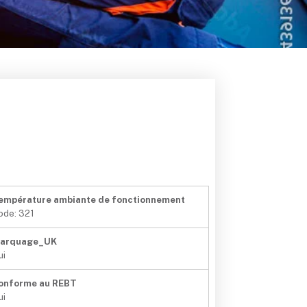
empérature ambiante de fonctionnement
ode: 321
arquage_UK
ui
onforme au REBT
ui