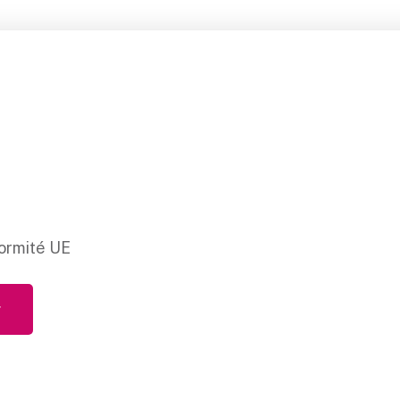
ormité UE
r