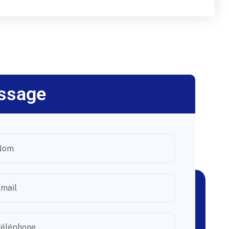
ssage