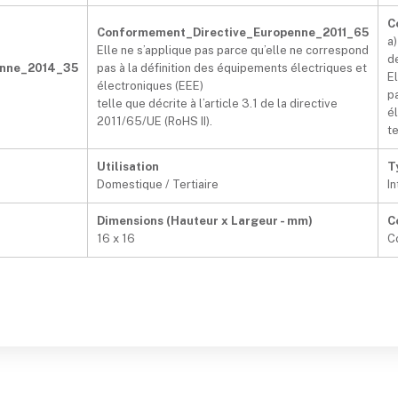
C
Conformement_Directive_Europenne_2011_65
a)
Elle ne s’applique pas parce qu’elle ne correspond
d
enne_2014_35
pas à la définition des équipements électriques et
E
électroniques (EEE)
p
telle que décrite à l’article 3.1 de la directive
é
2011/65/UE (RoHS II).
te
Utilisation
T
Domestique / Tertiaire
In
Dimensions (Hauteur x Largeur - mm)
C
16 x 16
C