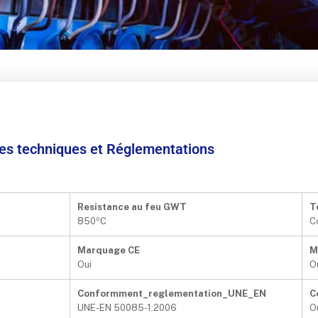
ées techniques et Réglementations
Resistance au feu GWT
T
850ºC
C
Marquage CE
M
Oui
O
Conformment_reglementation_UNE_EN
C
UNE-EN 50085-1:2006
O