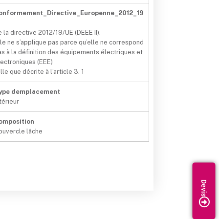
onformement_Directive_Europenne_2012_19
e la directive 2012/19/UE (DEEE II).
lle ne s’applique pas parce qu’elle ne correspond
as à la définition des équipements électriques et
lectroniques (EEE)
lle que décrite à l’article 3. 1
ype demplacement
térieur
omposition
ouvercle lâche