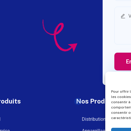
Pour offrir
les cookies
roduits
Nos Produits
consentir à
comportemen
consentir o
caractérist
l
Distribution
prise
Appareillage