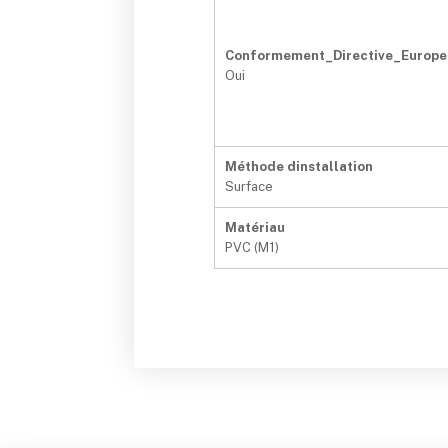
Conformement_Directive_Europ
Oui
Méthode dinstallation
Surface
Matériau
PVC (M1)