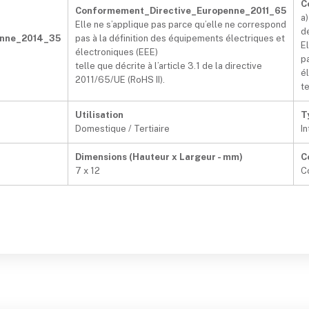
C
Conformement_Directive_Europenne_2011_65
a)
Elle ne s’applique pas parce qu’elle ne correspond
d
enne_2014_35
pas à la définition des équipements électriques et
E
électroniques (EEE)
p
telle que décrite à l’article 3.1 de la directive
é
2011/65/UE (RoHS II).
te
Utilisation
T
Domestique / Tertiaire
In
Dimensions (Hauteur x Largeur - mm)
C
7 x 12
C