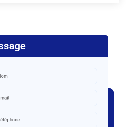
ssage