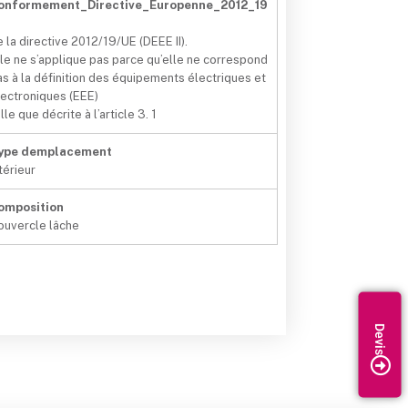
onformement_Directive_Europenne_2012_19
e la directive 2012/19/UE (DEEE II).
lle ne s’applique pas parce qu’elle ne correspond
as à la définition des équipements électriques et
lectroniques (EEE)
lle que décrite à l’article 3. 1
ype demplacement
térieur
omposition
ouvercle lâche