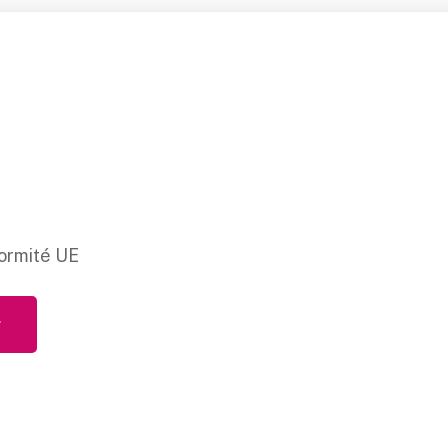
ormité UE
r