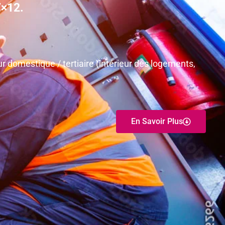
7×12.
r domestique / tertiaire (intérieur des logements,
En Savoir Plus