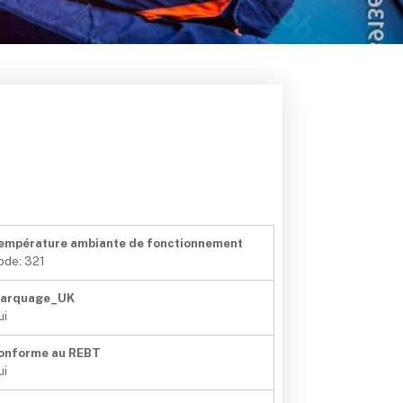
empérature ambiante de fonctionnement
ode: 321
arquage_UK
ui
onforme au REBT
ui