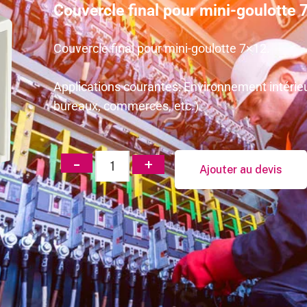
Couvercle final pour mini-goulotte 
Couvercle final pour mini-goulotte 7×12.
Applications courantes: Environnement intérieu
bureaux, commerces, etc.)
Ajouter au devis