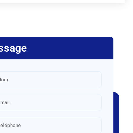
ssage