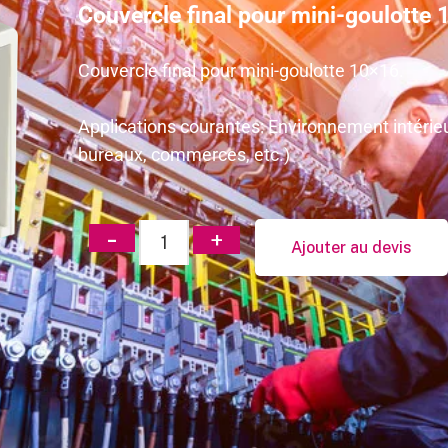
Couvercle final pour mini-goulotte 
Couvercle final pour mini-goulotte 10×16.
Applications courantes: Environnement intérieu
bureaux, commerces, etc.)
Ajouter au devis