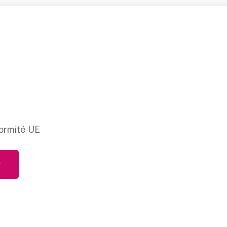
ormité UE
r