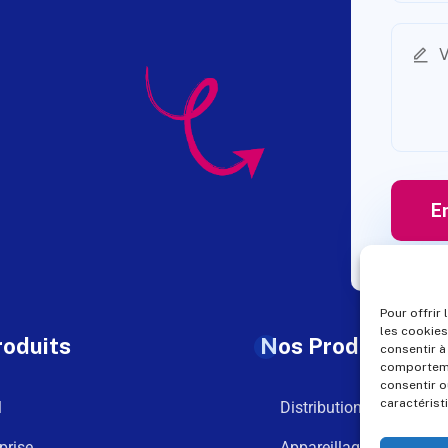
Pour offrir
les cookies
roduits
Nos Produits
consentir à
comportemen
consentir o
caractérist
l
Distribution
prise
Appareillage