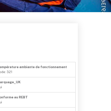
empérature ambiante de fonctionnement
ode: 321
arquage_UK
ui
onforme au REBT
ui