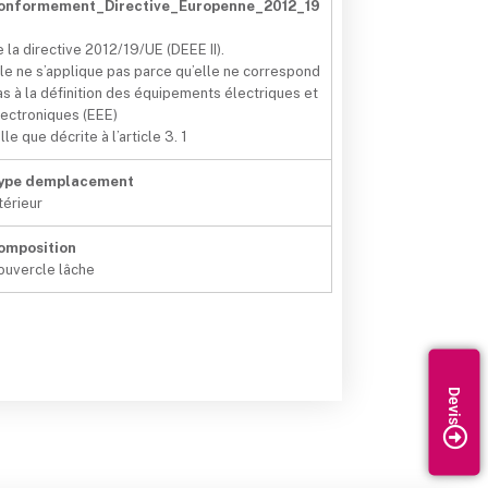
onformement_Directive_Europenne_2012_19
e la directive 2012/19/UE (DEEE II).
lle ne s’applique pas parce qu’elle ne correspond
as à la définition des équipements électriques et
lectroniques (EEE)
lle que décrite à l’article 3. 1
ype demplacement
térieur
omposition
ouvercle lâche