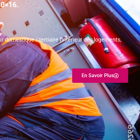
10×16.
r domestique / tertiaire (intérieur des logements,
En Savoir Plus