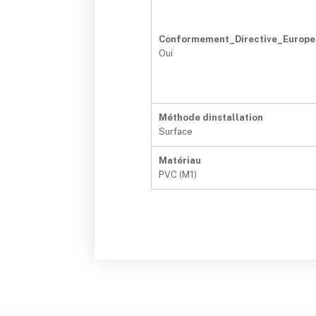
Conformement_Directive_Europ
Oui
Méthode dinstallation
Surface
Matériau
PVC (M1)