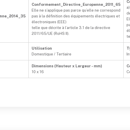
C
Conformement_Directive_Europenne_2011_65
a)
Elle ne s’applique pas parce qu’elle ne correspond
d
enne_2014_35
pas à la définition des équipements électriques et
E
électroniques (EEE)
p
telle que décrite à l’article 3.1 de la directive
é
2011/65/UE (RoHS II).
te
Utilisation
T
Domestique / Tertiaire
In
Dimensions (Hauteur x Largeur - mm)
C
10 x 16
C