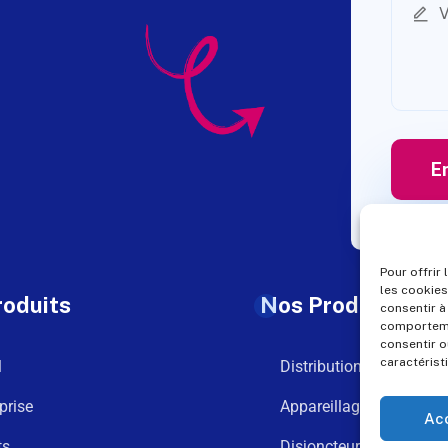
Pour offrir
les cookies
roduits
Nos Produits
consentir à
comportemen
consentir o
caractérist
l
Distribution
prise
Appareillage
Ac
ts
Disjoncteurs