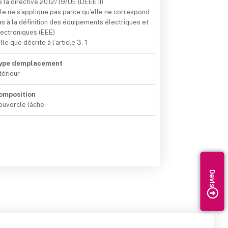
e la directive 2012/19/UE (DEEE II).
lle ne s’applique pas parce qu’elle ne correspond
as à la définition des équipements électriques et
lectroniques (EEE)
lle que décrite à l’article 3. 1
ype demplacement
térieur
omposition
ouvercle lâche