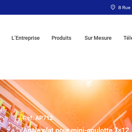
8 Rue 
L’Entreprise
Produits
Sur Mesure
Tél
Ref. AP712
Angle plat pour mini-goulotte 7×12