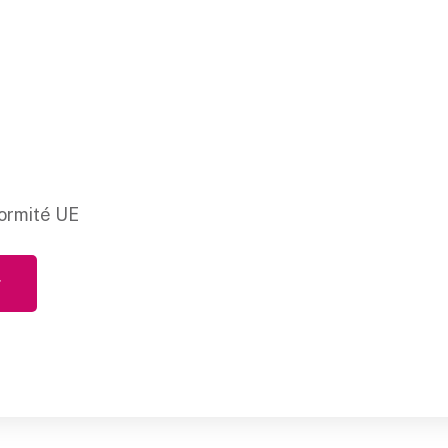
ormité UE
r