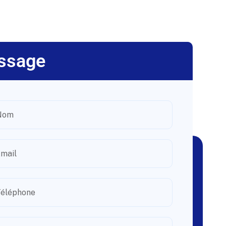
ssage