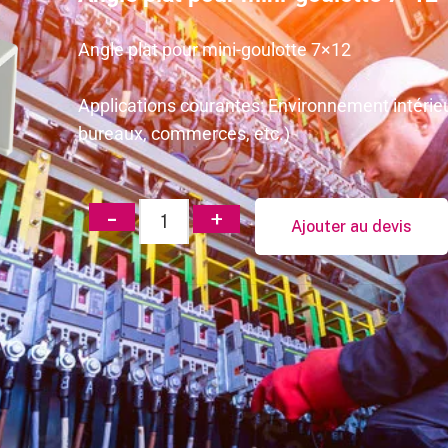
Angle plat pour mini-goulotte 7×12
Applications courantes: Environnement intérieu
bureaux, commerces, etc.)
Ajouter au devis