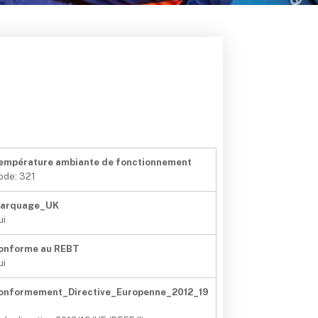
empérature ambiante de fonctionnement
ode: 321
arquage_UK
ui
onforme au REBT
ui
onformement_Directive_Europenne_2012_19