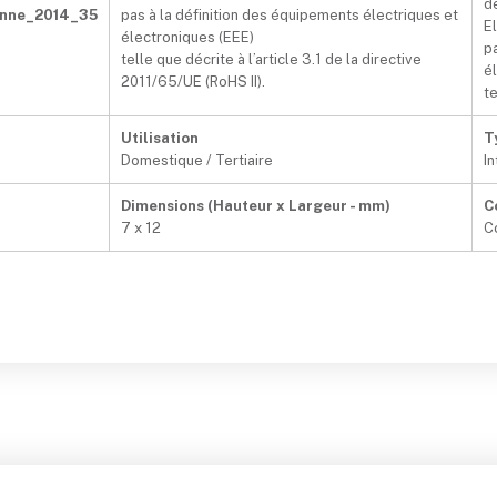
d
enne_2014_35
pas à la définition des équipements électriques et
E
électroniques (EEE)
p
telle que décrite à l’article 3.1 de la directive
é
2011/65/UE (RoHS II).
te
Utilisation
T
Domestique / Tertiaire
In
Dimensions (Hauteur x Largeur - mm)
C
7 x 12
C