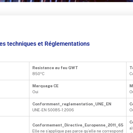
ées techniques et Réglementations
Resistance au feu GWT
T
850ºC
C
Marquage CE
M
Oui
O
Conformment_reglementation_UNE_EN
C
UNE-EN 50085-1:2006
O
C
Conformement_Directive_Europenne_2011_65
a)
Elle ne s’applique pas parce qu’elle ne correspond