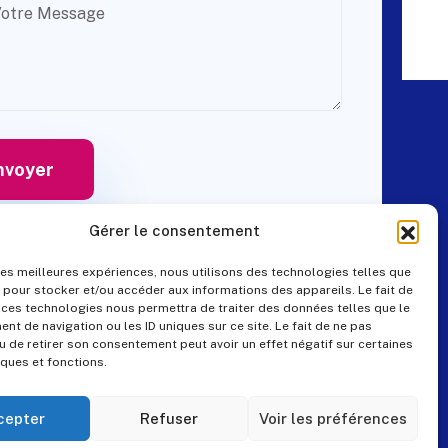
Gérer le consentement
 les meilleures expériences, nous utilisons des technologies telles que
 pour stocker et/ou accéder aux informations des appareils. Le fait de
Contact
 ces technologies nous permettra de traiter des données telles que le
t de navigation ou les ID uniques sur ce site. Le fait de ne pas
u de retirer son consentement peut avoir un effet négatif sur certaines
iques et fonctions.
+33 (0)4 99 57 25 19
pes@pes-solutions.fr
cepter
Refuser
Voir les préférences