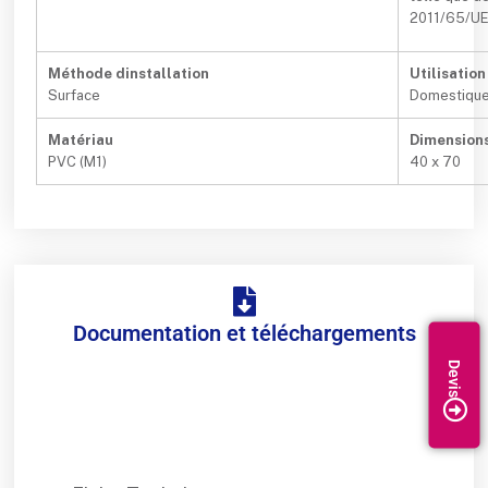
2011/65/UE 
Méthode dinstallation
Utilisation
Surface
Domestique 
Matériau
Dimensions
PVC (M1)
40 x 70
Documentation et téléchargements