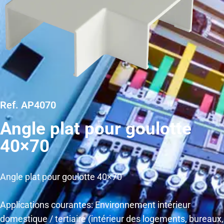
Ref. AP4070
Angle plat pour goulotte
40×70
Angle plat pour goulotte 40×70
Applications courantes: Environnement intérieur
domestique / tertiaire (intérieur des logements, bureaux,