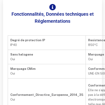
Fonctionnalités, Données techniques et
Réglementations
Degré de protection IP
Resistanc
IP40
850ºC
Sans halogene
Marquage
Oui
Oui
Marquage CMim
Conformm
Oui
UNE-EN 50
Conformem
Elle ne s’a
Conformement_Directive_Europenne_2014_35
pas à la dé
Oui
électroniqu
telle que dé