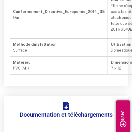
Elle ne s’a
Conformement_Directive_Europenne_2014_35
pas à la dé
Oui
électroniqu
telle que dé
2011/65/UE 
Méthode dinstallation
Utilisation
Surface
Domestique 
Matériau
Dimensions
PVC (M1)
7 x 12
Documentation et téléchargements