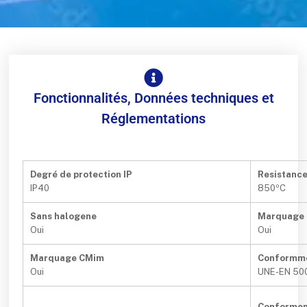
Fonctionnalités, Données techniques et
Réglementations
Degré de protection IP
Resistanc
IP40
850ºC
Sans halogene
Marquage
Oui
Oui
Marquage CMim
Conformm
Oui
UNE-EN 50
Conformem