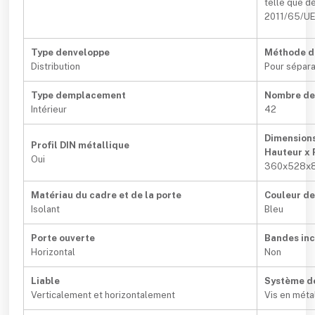
telle que dé
2011/65/UE 
Type denveloppe
Méthode di
Distribution
Pour sépara
Type demplacement
Nombre de
Intérieur
42
Dimensions
Profil DIN métallique
Hauteur x 
Oui
360x528x
Matériau du cadre et de la porte
Couleur de
Isolant
Bleu
Porte ouverte
Bandes inc
Horizontal
Non
Liable
Système d
Verticalement et horizontalement
Vis en méta