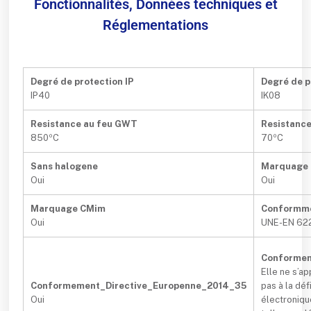
Fonctionnalités, Données techniques et
Réglementations
Degré de protection IP
Degré de p
IP40
IK08
Resistance au feu GWT
Resistance
850ºC
70ºC
Sans halogene
Marquage
Oui
Oui
Marquage CMim
Conformm
Oui
UNE-EN 62
Conformem
Elle ne s’a
Conformement_Directive_Europenne_2014_35
pas à la dé
Oui
électroniqu