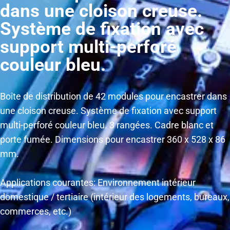
dans une cloison creuse.
Système de fixation avec
support multi-perforé
couleur bleu.
Boîte de distribution de 42 modules pour encastrer dans
une cloison creuse. Système de fixation avec support
multi-perforé couleur bleu. 3 rangées. Cadre blanc et
porte fumée. Dimensions pour encastrer 360 x 528 x 86
mm.
Applications courantes: Environnement intérieur
domestique / tertiaire (intérieur des logements, bureaux,
commerces, etc.)