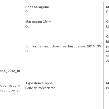
Sans halogene
M
Oui
O
Marquage CMim
C
Oui
U
C
E
Conformement_Directive_Europenne_2014_35
p
Oui
é
te
2
nne_2012_19
Type denveloppe
M
 ne correspond
Boîte de mécanisme
P
électriques et