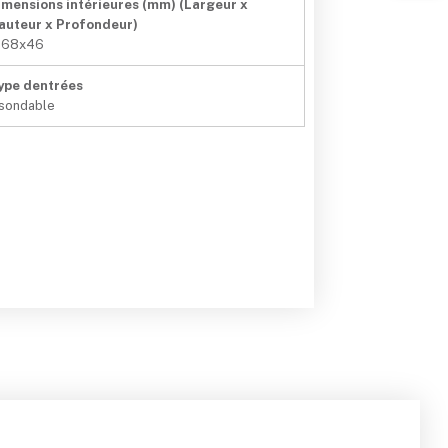
imensions intérieures (mm) (Largeur x
auteur x Profondeur)
 68x46
ype dentrées
nsondable