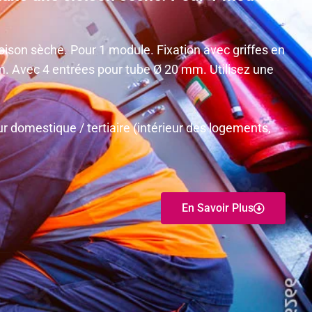
oison sèche. Pour 1 module. Fixation avec griffes en
. Avec 4 entrées pour tube Ø 20 mm. Utilisez une
r domestique / tertiaire (intérieur des logements,
En Savoir Plus