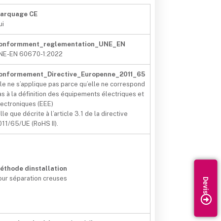
arquage CE
ui
onformment_reglementation_UNE_EN
NE-EN 60670-1:2022
onformement_Directive_Europenne_2011_65
lle ne s’applique pas parce qu’elle ne correspond
as à la définition des équipements électriques et
lectroniques (EEE)
lle que décrite à l’article 3.1 de la directive
011/65/UE (RoHS II).
éthode dinstallation
our séparation creuses