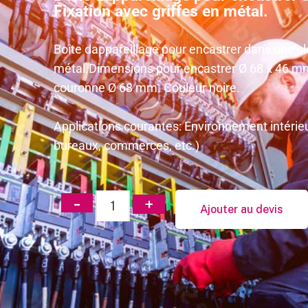
Fixation avec griffes en métal.
Boîte dappareillage pour encastrer dans une cl
métal.Dimensions pour encastrer Ø 68 x 46 mm
couronne Ø 68 mm. Couleur noire.
Applications courantes: Environnement intérieu
bureaux, commerces, etc.)
Ajouter au devis