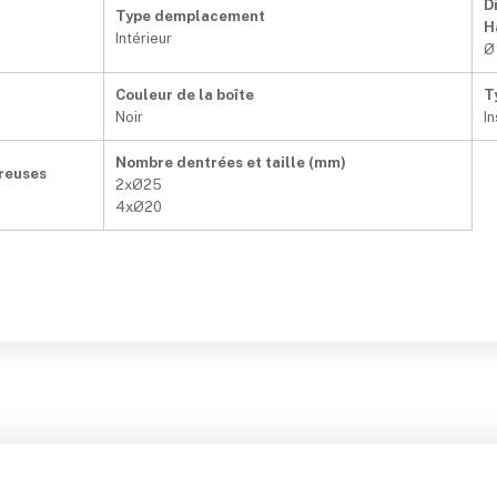
D
Type demplacement
H
Intérieur
Ø
Couleur de la boîte
T
Noir
I
Nombre dentrées et taille (mm)
creuses
2xØ25
4xØ20