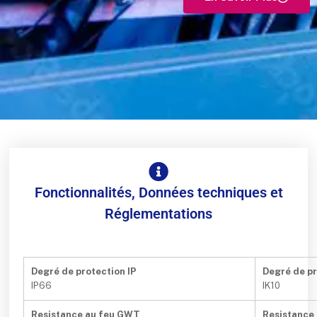
Fonctionnalités, Données techniques et
Réglementations
Degré de protection IP
Degré de pr
IP66
IK10
Resistance au feu GWT
Resistance 