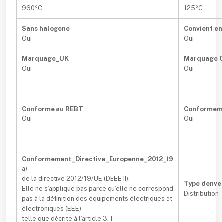
960ºC
125ºC
Sans halogene
Convient e
Oui
Oui
Marquage_UK
Marquage 
Oui
Oui
Conforme au REBT
Conformem
Oui
Oui
Conformement_Directive_Europenne_2012_19
a)
de la directive 2012/19/UE (DEEE II).
Type denve
Elle ne s’applique pas parce qu’elle ne correspond
Distribution
pas à la définition des équipements électriques et
électroniques (EEE)
telle que décrite à l’article 3. 1