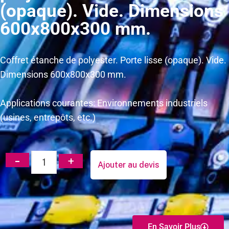
(opaque). Vide. Dimensions
600x800x300 mm.
Coffret étanche de polyester. Porte lisse (opaque). Vide.
Dimensions 600x800x300 mm.
Applications courantes: Environnements industriels
(usines, entrepôts, etc.)
Ajouter au devis
En Savoir Plus