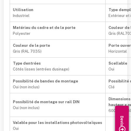
Utilisation
Type demp
Industriel
Extérieur et 
Matériau du cadre et de la porte
Couleur de 
Polyester
Gris (RAL70
Couleur de la porte
Porte ouve
Gris (RAL 7035)
Horizontal
Type dentrées
Scellable
Côtés lisses (entrées dusinage)
Oui
Possibilité de bandes de montage
Possibilité
Oui (non inclus)
Clé
Dimensions 
Possibilité de montage sur rail DIN
hauteur x 
Oui (non inclus)
600x800x3
Valable pour les installations photovoltaïques
Oui