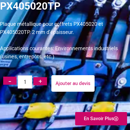
PX405020TP
Plaque métallique pour coffrets PX405020 et
PX405020TP. 2 mm d’épaisseur.
Applications courantes: Environnements industriels
(usines, entrepôts, etc.)
Ajouter au devis
En Savoir Plus