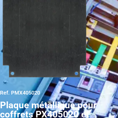
Ref. PMX405020
Plaque métallique pour
coffrets PX405020 et