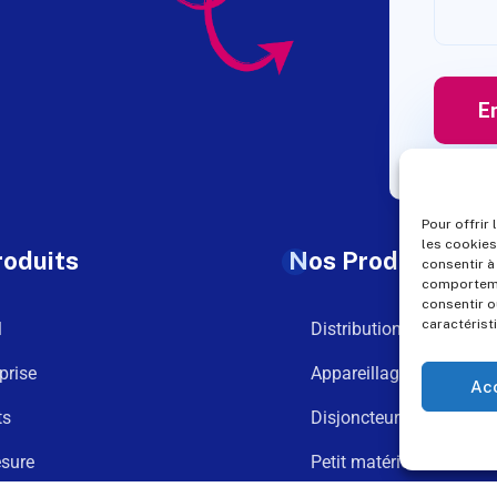
Pour offrir
les cookies
roduits
Nos Produits
consentir à
comportemen
consentir o
caractérist
l
Distribution
prise
Appareillage
Ac
ts
Disjoncteurs
sure
Petit matériel