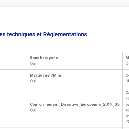
ées techniques et Réglementations
Sans halogene
M
Oui
O
Marquage CMim
C
Oui
U
C
E
Conformement_Directive_Europenne_2014_35
p
Oui
é
te
2