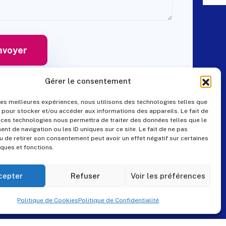
Gérer le consentement
 les meilleures expériences, nous utilisons des technologies telles que
 pour stocker et/ou accéder aux informations des appareils. Le fait de
Contact
 ces technologies nous permettra de traiter des données telles que le
t de navigation ou les ID uniques sur ce site. Le fait de ne pas
u de retirer son consentement peut avoir un effet négatif sur certaines
iques et fonctions.
+33 (0)4 99 57 25 19
pes@pes-solutions.fr
cepter
Refuser
Voir les préférences
8 Rue du Tonnelier,
Politique de Cookies
Politique de Confidentialité
34230 Paulhan