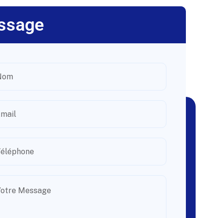
ssage