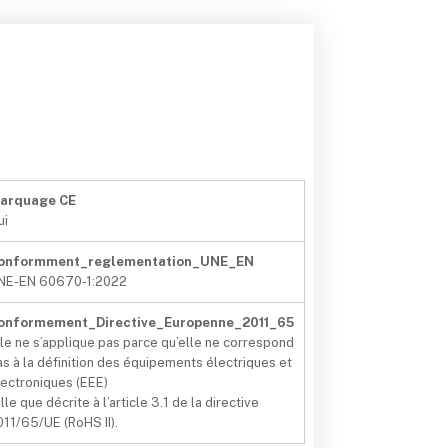
arquage CE
ui
onformment_reglementation_UNE_EN
NE-EN 60670-1:2022
onformement_Directive_Europenne_2011_65
lle ne s’applique pas parce qu’elle ne correspond
as à la définition des équipements électriques et
lectroniques (EEE)
lle que décrite à l’article 3.1 de la directive
011/65/UE (RoHS II).