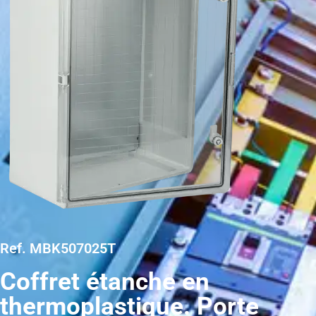
Ref. MBK507025T
Coffret étanche en
thermoplastique. Porte