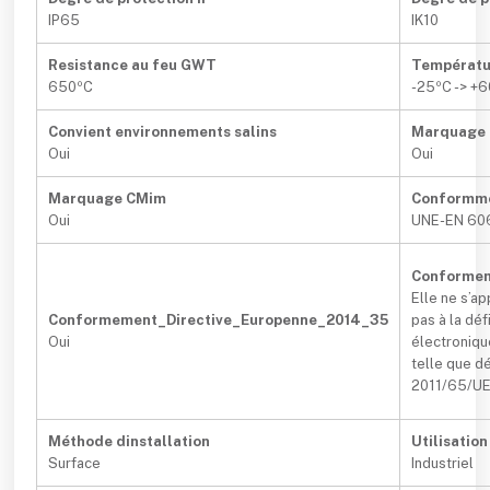
IP65
IK10
Resistance au feu GWT
Températu
650ºC
-25ºC -> +
Convient environnements salins
Marquage
Oui
Oui
Marquage CMim
Conformm
Oui
UNE-EN 60
Conformem
Elle ne s’a
Conformement_Directive_Europenne_2014_35
pas à la dé
Oui
électroniqu
telle que dé
2011/65/UE 
Méthode dinstallation
Utilisation
Surface
Industriel