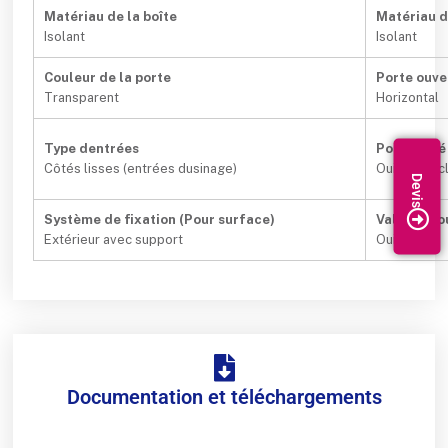
Matériau de la boîte
Matériau d
Isolant
Isolant
Couleur de la porte
Porte ouve
Transparent
Horizontal
Type dentrées
Possibilit
Côtés lisses (entrées dusinage)
Oui (non inc
Système de fixation (Pour surface)
Valable po
Extérieur avec support
Oui
Documentation et téléchargements