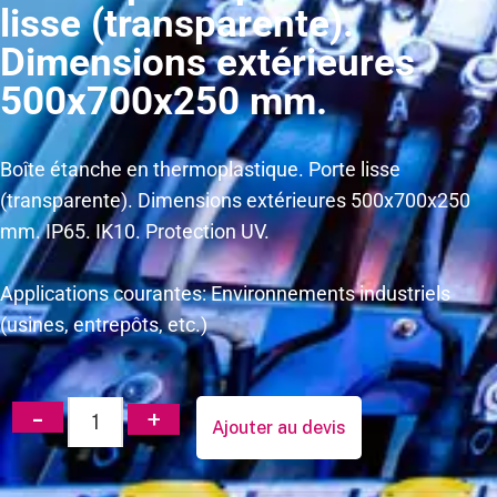
lisse (transparente).
Dimensions extérieures
500x700x250 mm.
Boîte étanche en thermoplastique. Porte lisse
(transparente). Dimensions extérieures 500x700x250
mm. IP65. IK10. Protection UV.
Applications courantes: Environnements industriels
(usines, entrepôts, etc.)
Ajouter au devis