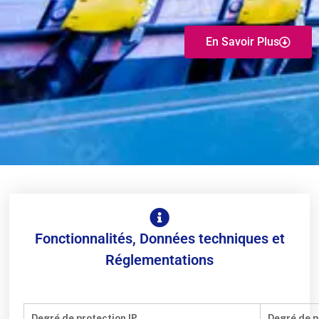
En Savoir Plus
Fonctionnalités, Données techniques et
Réglementations
Degré de protection IP
Degré de p