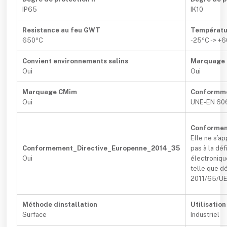
IP65
IK10
Resistance au feu GWT
Températu
650ºC
-25ºC -> +
Convient environnements salins
Marquage
Oui
Oui
Marquage CMim
Conformm
Oui
UNE-EN 60
Conformem
Elle ne s’a
Conformement_Directive_Europenne_2014_35
pas à la dé
Oui
électroniqu
telle que dé
2011/65/UE 
Méthode dinstallation
Utilisation
Surface
Industriel