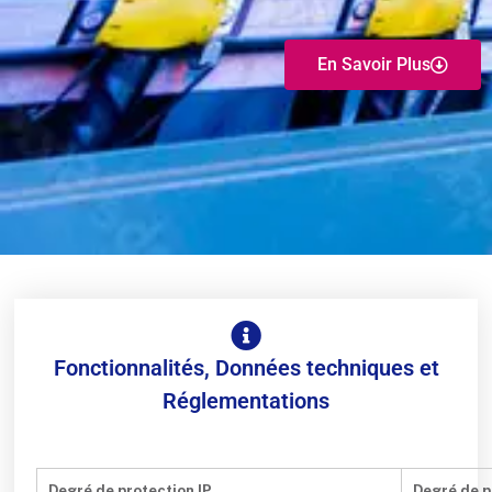
En Savoir Plus
Fonctionnalités, Données techniques et
Réglementations
Degré de protection IP
Degré de p