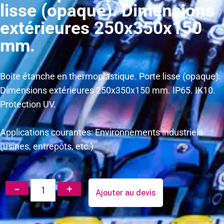
lisse (opaque). Dimensions
extérieures 250x350x150
mm.
Boîte étanche en thermoplastique. Porte lisse (opaque).
Dimensions extérieures 250x350x150 mm. IP65. IK10.
Protection UV.
Applications courantes: Environnements industriels
(usines, entrepôts, etc.)
Ajouter au devis