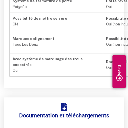
Système de fermeture de porte
Porte réver
Poignée
Oui
Possibilité de mettre serrure
Possibilité
Clé
Oui (non incl
Marques dalignement
Possibilité
Tous Les Deux
Oui (non incl
Avec système de marquage des trous
Rack amovi
encastrés
Oui
Oui
Documentation et téléchargements