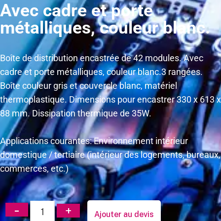
Avec cadre et porte
métalliques, couleur blanc.
Boîte de distribution encastrée de 42 modules. Avec
cadre et porte métalliques, couleur blanc.3 rangées.
Boîte couleur gris et couvercle blanc, matériel
thermoplastique. Dimensions pour encastrer 330 x 613 x
88 mm. Dissipation thermique de 35W.
Applications courantes: Environnement intérieur
domestique / tertiaire (intérieur des logements, bureaux,
commerces, etc.)
Ajouter au devis