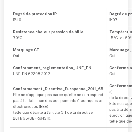
Degré de protection IP
Degré de pr
IP40
IK07
Resistance chaleur pression de bille
Températur
70ºC
-5ºC -> +60
Marquage CE
Marquage
Oui
Oui
Conformment_reglementation_UNE_EN
Conforme 
UNE-EN 62208:2012
Oui
Conformeme
Conformement_Directive_Europenne_2011_65
a)
Elle ne s’applique pas parce qu’elle ne correspond
de la direct
pas à la définition des équipements électriques et
Elle ne s’ap
électroniques (EEE)
pas à la déf
telle que décrite à l’article 3.1 de la directive
électronique
2011/65/UE (RoHS II).
telle que décr