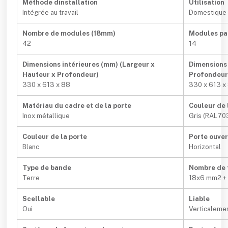
Méthode dinstallation
Utilisation
Intégrée au travail
Domestique /
Nombre de modules (18mm)
Modules par
42
14
Dimensions intérieures (mm) (Largeur x
Dimensions 
Hauteur x Profondeur)
Profondeur
330 x 613 x 88
330 x 613 x
Matériau du cadre et de la porte
Couleur de 
Inox métallique
Gris (RAL70
Couleur de la porte
Porte ouve
Blanc
Horizontal
Type de bande
Nombre de t
Terre
18x6 mm2 +
Scellable
Liable
Oui
Verticaleme