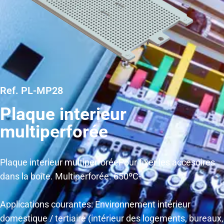
Ref. PL-MP28
Plaque interieur
multiperforée
Plaque interieur multiperforéePour fixer les accesoires
dans la boîte. Multiperforée. 650ºC-
Applications courantes: Environnement intérieur
domestique / tertiaire (intérieur des logements, bureaux,