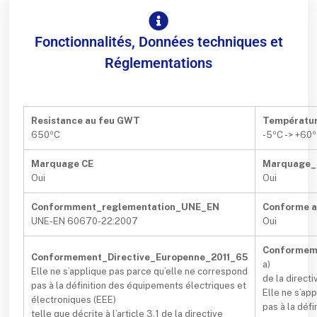
Fonctionnalités, Données techniques et
Réglementations
Resistance au feu GWT
Températur
650ºC
-5ºC -> +60
Marquage CE
Marquage
Oui
Oui
Conformment_reglementation_UNE_EN
Conforme 
UNE-EN 60670-22:2007
Oui
Conformeme
Conformement_Directive_Europenne_2011_65
a)
Elle ne s’applique pas parce qu’elle ne correspond
de la direct
pas à la définition des équipements électriques et
Elle ne s’ap
électroniques (EEE)
pas à la déf
telle que décrite à l’article 3.1 de la directive