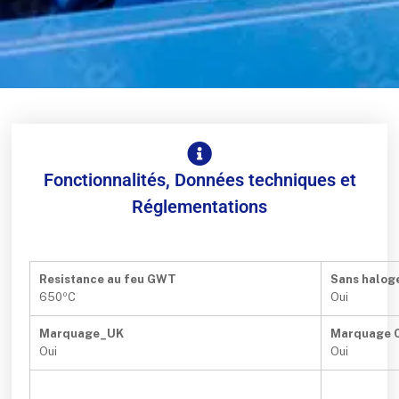
Fonctionnalités, Données techniques et
Réglementations
Resistance au feu GWT
Sans halog
650ºC
Oui
Marquage_UK
Marquage 
Oui
Oui