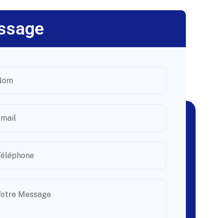
ssage