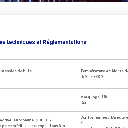
ées techniques et Réglementations
pression de bille
Température ambiante d
-5ºC -> +60ºC
Marquage_UK
Oui
Conformement_Directiv
ective_Europenne_2011_65
a)
s parce qu’elle ne correspond pas à la