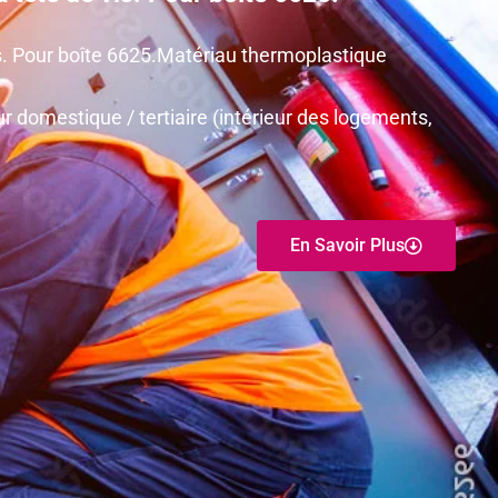
 vis. Pour boîte 6625.Matériau thermoplastique
r domestique / tertiaire (intérieur des logements,
En Savoir Plus