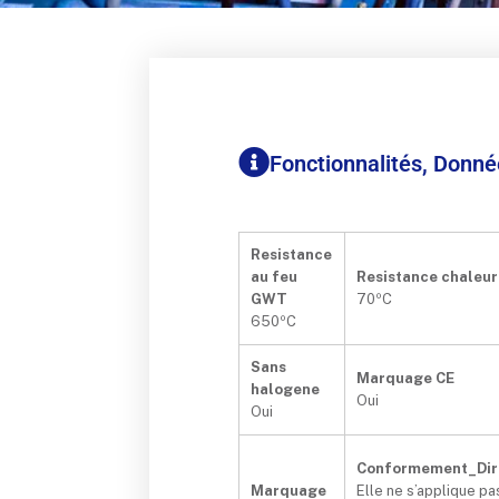
Fonctionnalités, Donn
Resistance
au feu
Resistance chaleur 
GWT
70ºC
650ºC
Sans
Marquage CE
halogene
Oui
Oui
Conformement_Dir
Marquage
Elle ne s’applique pa