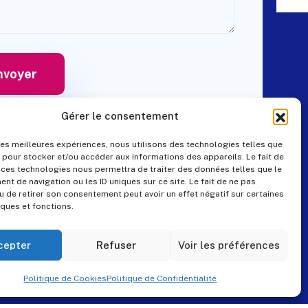
Gérer le consentement
 les meilleures expériences, nous utilisons des technologies telles que
 pour stocker et/ou accéder aux informations des appareils. Le fait de
Contact
 ces technologies nous permettra de traiter des données telles que le
t de navigation ou les ID uniques sur ce site. Le fait de ne pas
u de retirer son consentement peut avoir un effet négatif sur certaines
iques et fonctions.
+33 (0)4 99 57 25 19
pes@pes-solutions.fr
cepter
Refuser
Voir les préférences
8 Rue du Tonnelier,
Politique de Cookies
Politique de Confidentialité
34230 Paulhan