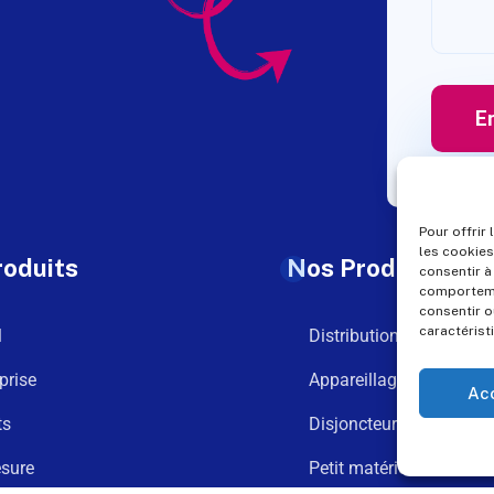
Pour offrir
les cookies
roduits
Nos Produits
consentir à
comportemen
consentir o
caractérist
l
Distribution
prise
Appareillage
Ac
ts
Disjoncteurs
sure
Petit matériel