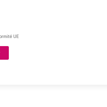
ormité UE
r