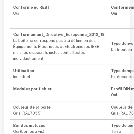
Conforme au REBT
Conformem
Oui
Oui
Conformement_Directive_Europenne_2012_19
La boîte ne correspond pas à la définition des
Type denve
Équipements Électriques et Électroniques (EEE)
Distribution
mais les dispositifs inclus sont affectés
individuellement.
Utilisation
Type demp
Industriel
Extérieur et 
Modules par fichier
Profil DIN 
11
Oui
Couleur de la boîte
Couleur de 
Gris (RAL7035)
Gris (RAL 7
Bandes incluses
Type de ba
Oui (bornes à vis)
Terre