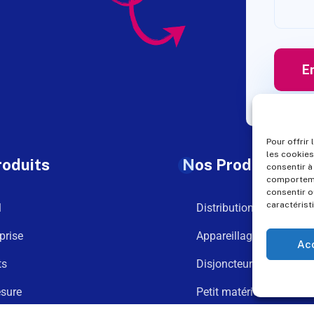
Pour offrir
les cookies
roduits
Nos Produits
consentir à
comportemen
consentir o
caractérist
l
Distribution
prise
Appareillage
Ac
ts
Disjoncteurs
sure
Petit matériel