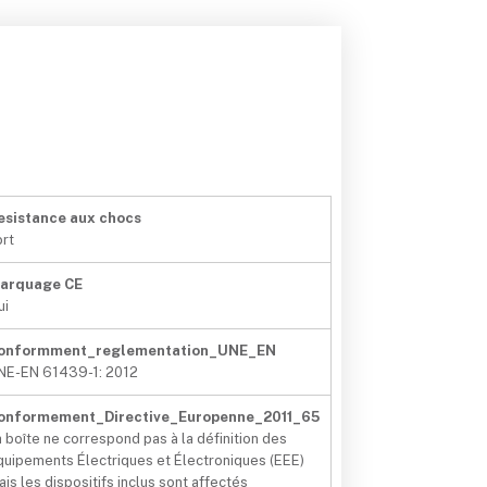
esistance aux chocs
ort
arquage CE
ui
onformment_reglementation_UNE_EN
NE-EN 61439-1: 2012
onformement_Directive_Europenne_2011_65
a boîte ne correspond pas à la définition des
quipements Électriques et Électroniques (EEE)
ais les dispositifs inclus sont affectés