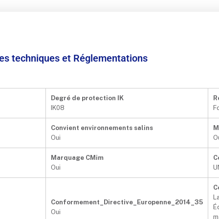
ées techniques et Réglementations
Degré de protection IK
R
IK08
F
Convient environnements salins
M
Oui
O
Marquage CMim
C
Oui
U
C
L
Conformement_Directive_Europenne_2014_35
É
Oui
m