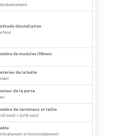
ndividuellement.
éthode dinstallation
urface
ombre de modules (18mm)
1
atériau de la boîte
solant
ouleur de la porte
leu
ombre de terminaux et taille
2x6 mm2 + 2x16 mm2
iable
erticalement et horizontalement