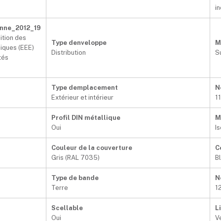
i
nne_2012_19
ition des
Type denveloppe
M
iques (EEE)
Distribution
S
tés
Type demplacement
N
Extérieur et intérieur
1
Profil DIN métallique
M
Oui
I
Couleur de la couverture
C
Gris (RAL 7035)
B
Type de bande
N
Terre
1
Scellable
L
Oui
V