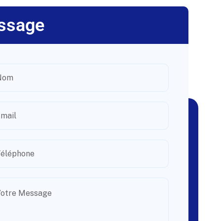
ssage