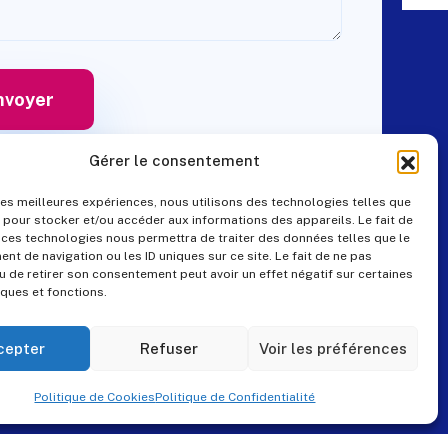
Gérer le consentement
 les meilleures expériences, nous utilisons des technologies telles que
 pour stocker et/ou accéder aux informations des appareils. Le fait de
Contact
 ces technologies nous permettra de traiter des données telles que le
t de navigation ou les ID uniques sur ce site. Le fait de ne pas
u de retirer son consentement peut avoir un effet négatif sur certaines
iques et fonctions.
+33 (0)4 99 57 25 19
pes@pes-solutions.fr
cepter
Refuser
Voir les préférences
8 Rue du Tonnelier,
Politique de Cookies
Politique de Confidentialité
34230 Paulhan