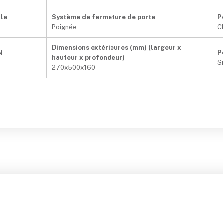
cle
Système de fermeture de porte
P
Poignée
C
Dimensions extérieures (mm) (largeur x
N
P
hauteur x profondeur)
Si
270x500x160