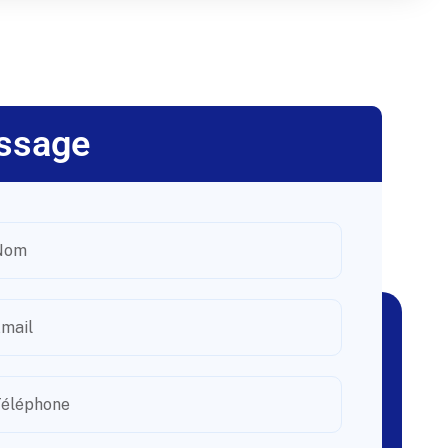
ssage