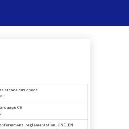
esistance aux chocs
ort
arquage CE
ui
onformment_reglementation_UNE_EN