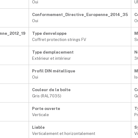
Oui
U
Conformement_Directive_Europenne_2014_35
C
Oui
O
nne_2012_19
Type denveloppe
M
Coffret protection strings FV
S
Type demplacement
N
Extérieur et intérieur
3
Profil DIN métallique
M
Oui
I
Couleur de la boîte
C
Gris (RAL7035)
G
Porte ouverte
T
Verticale
P
Liable
S
Verticalement et horizontalement
V