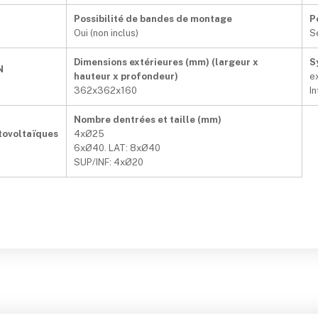
Possibilité de bandes de montage
P
Oui (non inclus)
S
Dimensions extérieures (mm) (largeur x
S
N
hauteur x profondeur)
e
362x362x160
I
Nombre dentrées et taille (mm)
otovoltaïques
4xØ25
6xØ40. LAT: 8xØ40
SUP/INF: 4xØ20