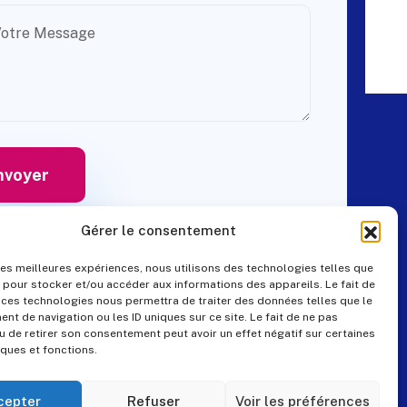
Gérer le consentement
 les meilleures expériences, nous utilisons des technologies telles que
 pour stocker et/ou accéder aux informations des appareils. Le fait de
Contact
 ces technologies nous permettra de traiter des données telles que le
t de navigation ou les ID uniques sur ce site. Le fait de ne pas
u de retirer son consentement peut avoir un effet négatif sur certaines
iques et fonctions.
+33 (0)4 99 57 25 19
pes@pes-solutions.fr
cepter
Refuser
Voir les préférences