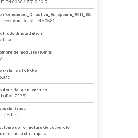
NE-EN 60364-7-712:2017
onformement_Directive_Europenne_2011_65
ui (conforme à UNE EN 50581)
éthode dinstallation
urface
ombre de modules (18mm)
6
atériau de la boîte
solant
ouleur de la couverture
ris (RAL 7035)
ype dentrées
ré-perforé
ystème de fermeture du couvercle
is métallique ultra-rapide