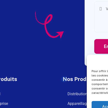
Pour offrir
les cookies
roduits
Nos Produits
consentir à
comportemen
consentir o
caractérist
l
Distribution
prise
Appareillage
Ac