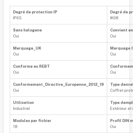
Degré de protection IP
Degré de pr
IP65
IK08
Sans halogene
Convient e
Oui
Oui
Marquage_UK
Marquage 
Oui
Oui
Conforme au REBT
Conformem
Oui
Oui
Conformement_Directive_Europenne_2012_19
Type denve
Oui
Coffret prot
Utilisation
Type demp
Industriel
Extérieur et 
Modules par fichier
Profil DIN 
18
Oui