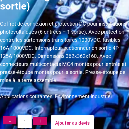
sortie)
Coffret de connexion et protection DC pour installations
photovoltaïques (6 entrées – 1 sortie). Avec protection
contre les surtensions transitoires 1000VDC, fusibles
16A 1000VDC. Interrupteur-sectionneur en sortie 4P
125A 1000VDC. Dimensions 362x362x160. Avec
connecteurs multicontacts MC4 montés pour lentrée et
presse-étoupe montés pour la sortie. Presse-étoupe de
mise à la terre assemblé.
Applications courantes: Environnement industriel
Ajouter au devis