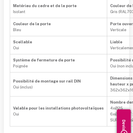
Matériau du cadre et de la porte
Couleur de 
Isolant
Gris (RAL70
Couleur de la porte
Porte ouve
Bleu
Verticale
Scellable
Liable
Oui
Verticaleme
Système de fermeture de porte
Possibilit
Poignée
Oui (non incl
Dimensions 
Possibilité de montage sur rail DIN
hauteur x 
Oui (inclus)
362x362x1
Nombre dent
Valable pour les installations photovoltaïques
4xØ25
Oui
6xØ40. LAT
SUP/INF: 4