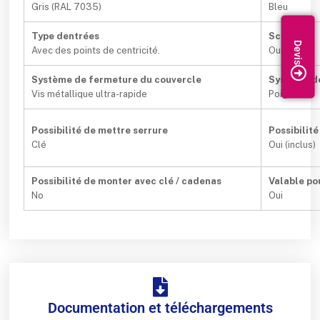
Gris (RAL 7035)
Bleu
Type dentrées
Scellable
Avec des points de centricité.
Oui
Système de fermeture du couvercle
Système d
Vis métallique ultra-rapide
Poignée
Possibilité de mettre serrure
Possibilit
Clé
Oui (inclus)
Possibilité de monter avec clé / cadenas
Valable po
No
Oui
Documentation et téléchargements