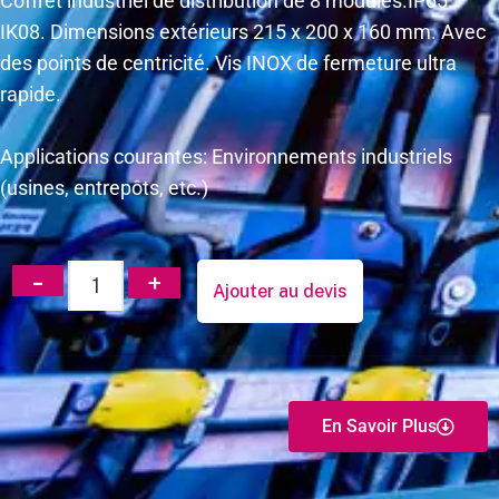
Coffret industriel de distribution de 8 modules.IP65.
IK08. Dimensions extérieurs 215 x 200 x 160 mm. Avec
des points de centricité. Vis INOX de fermeture ultra
rapide.
Applications courantes: Environnements industriels
(usines, entrepôts, etc.)
Ajouter au devis
En Savoir Plus