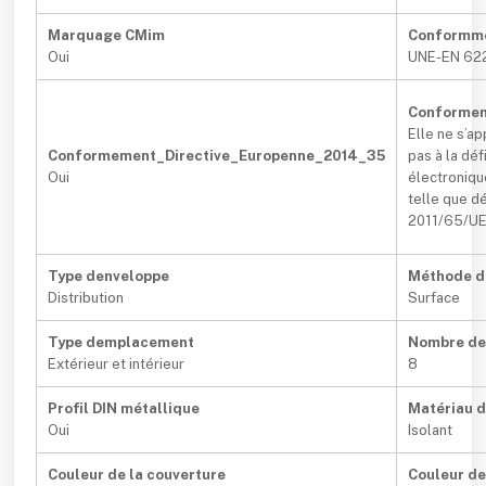
Marquage CMim
Conformm
Oui
UNE-EN 62
Conformem
Elle ne s’a
Conformement_Directive_Europenne_2014_35
pas à la dé
Oui
électroniqu
telle que dé
2011/65/UE 
Type denveloppe
Méthode di
Distribution
Surface
Type demplacement
Nombre de
Extérieur et intérieur
8
Profil DIN métallique
Matériau d
Oui
Isolant
Couleur de la couverture
Couleur de