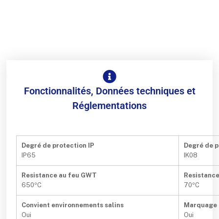
Fonctionnalités, Données techniques et
Réglementations
Degré de protection IP
Degré de p
IP65
IK08
Resistance au feu GWT
Resistance
650ºC
70ºC
Convient environnements salins
Marquage
Oui
Oui