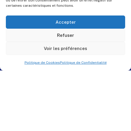
ou de retirer son consentement peut avoir un effet négatif sur
certaines caractéristiques et fonctions.
Accepter
Refuser
Voir les préférences
Politique de Cookies
Politique de Confidentialité
© PES Solutions. By
QNR.fr