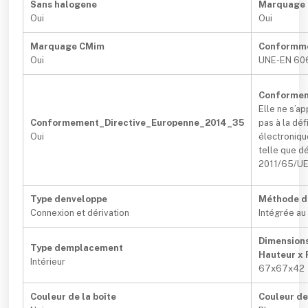
Sans halogene
Marquage
Oui
Oui
Marquage CMim
Conformm
Oui
UNE-EN 60
Conformem
Elle ne s’a
Conformement_Directive_Europenne_2014_35
pas à la dé
Oui
électroniqu
telle que dé
2011/65/UE 
Type denveloppe
Méthode di
Connexion et dérivation
Intégrée au 
Dimensions
Type demplacement
Hauteur x 
Intérieur
67x67x42
Couleur de la boîte
Couleur de