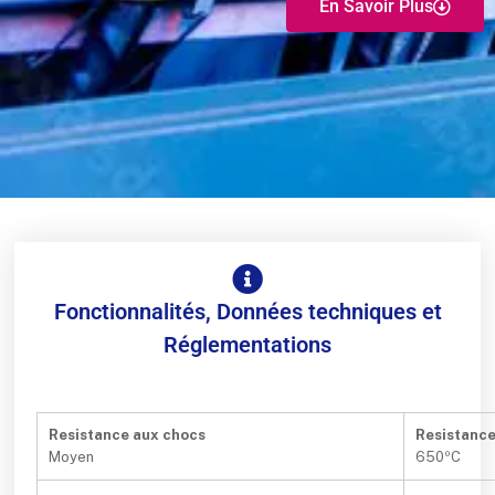
En Savoir Plus
Fonctionnalités, Données techniques et
Réglementations
Resistance aux chocs
Resistanc
Moyen
650ºC