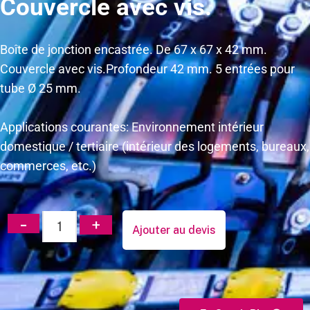
Couvercle avec vis.
Boîte de jonction encastrée. De 67 x 67 x 42 mm.
Couvercle avec vis.Profondeur 42 mm. 5 entrées pour
tube Ø 25 mm.
Applications courantes: Environnement intérieur
domestique / tertiaire (intérieur des logements, bureaux,
commerces, etc.)
Ajouter au devis