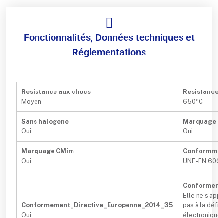
Fonctionnalités, Données techniques et
Réglementations
Resistance aux chocs
Resistanc
Moyen
650ºC
Sans halogene
Marquage
Oui
Oui
Marquage CMim
Conformm
Oui
UNE-EN 60
Conformem
Elle ne s’a
Conformement_Directive_Europenne_2014_35
pas à la dé
Oui
électroniqu