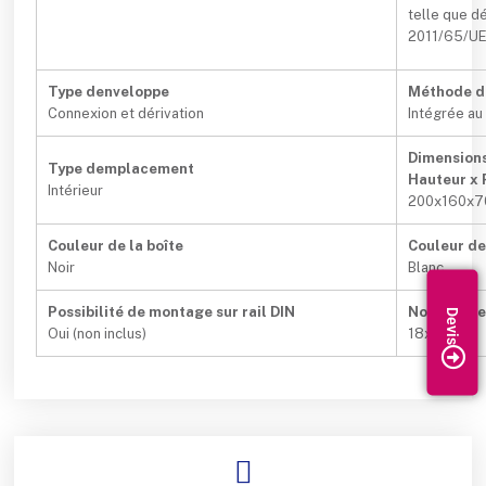
telle que dé
2011/65/UE 
Type denveloppe
Méthode di
Connexion et dérivation
Intégrée au 
Dimensions
Type demplacement
Hauteur x 
Intérieur
200x160x7
Couleur de la boîte
Couleur de
Noir
Blanc
Possibilité de montage sur rail DIN
Nombre den
Oui (non inclus)
18xØ 40