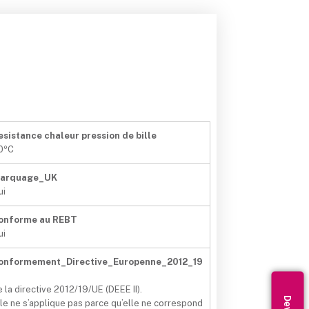
esistance chaleur pression de bille
0ºC
arquage_UK
ui
onforme au REBT
ui
onformement_Directive_Europenne_2012_19
e la directive 2012/19/UE (DEEE II).
lle ne s’applique pas parce qu’elle ne correspond