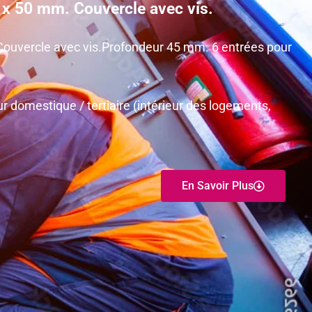
0 x 50 mm. Couvercle avec vis.
 Couvercle avec vis.Profondeur 45 mm. 6 entrées pour
r domestique / tertiaire (intérieur des logements,
En Savoir Plus