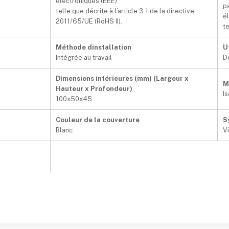
électroniques (EEE)
p
telle que décrite à l’article 3.1 de la directive
é
2011/65/UE (RoHS II).
te
Méthode dinstallation
U
Intégrée au travail
D
Dimensions intérieures (mm) (Largeur x
M
Hauteur x Profondeur)
I
100x50x45
Couleur de la couverture
S
Blanc
V