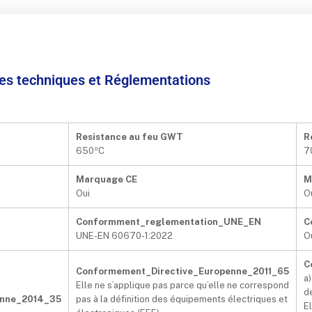
ées techniques et Réglementations
Resistance au feu GWT
R
650ºC
7
Marquage CE
M
Oui
O
Conformment_reglementation_UNE_EN
C
UNE-EN 60670-1:2022
O
C
Conformement_Directive_Europenne_2011_65
a)
Elle ne s’applique pas parce qu’elle ne correspond
d
enne_2014_35
pas à la définition des équipements électriques et
E