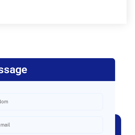
ssage