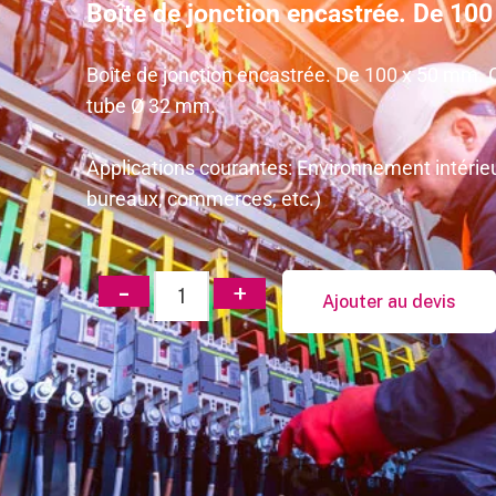
Boîte de jonction encastrée. De 10
Boîte de jonction encastrée. De 100 x 50 mm.
tube Ø 32 mm.
Applications courantes: Environnement intérieu
bureaux, commerces, etc.)
Ajouter au devis