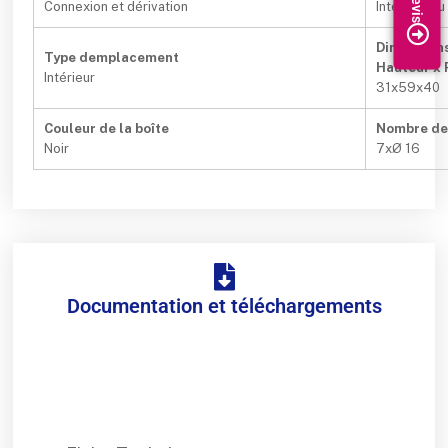
Connexion et dérivation
Intégrée au 
Dimensions
Type demplacement
Hauteur x 
Intérieur
31x59x40
Couleur de la boîte
Nombre den
Noir
7xØ 16
Documentation et téléchargements