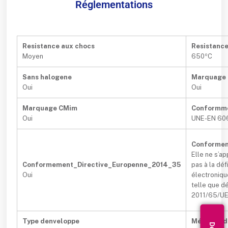
Réglementations
Resistance aux chocs
Resistanc
Moyen
650ºC
Sans halogene
Marquage
Oui
Oui
Marquage CMim
Conformm
Oui
UNE-EN 60
Conformem
Elle ne s’a
Conformement_Directive_Europenne_2014_35
pas à la dé
Oui
électroniqu
telle que dé
2011/65/UE 
Type denveloppe
Méthode di