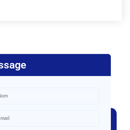
ssage