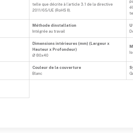
p
telle que décrite à l’article 3.1 de la directive
é
2011/65/UE (RoHS II).
te
Méthode dinstallation
U
Intégrée au travail
D
Dimensions intérieures (mm) (Largeur x
M
Hauteur x Profondeur)
I
Ø 80x40
Couleur de la couverture
S
Blanc
G