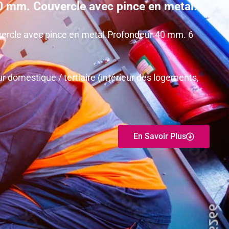
80 mm. Couvercle avec pince en metal.
vercle avec pince en metal.Profondeur 40 mm. 6
r domestique / tertiaire (intérieur des logements,
En Savoir Plus