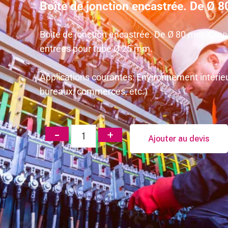
Boîte de jonction encastrée. De Ø 
Boîte de jonction encastrée. De Ø 80 mm. Cou
entrées pour tube Ø 25 mm.
Applications courantes: Environnement intérieu
bureaux, commerces, etc.)
Ajouter au devis