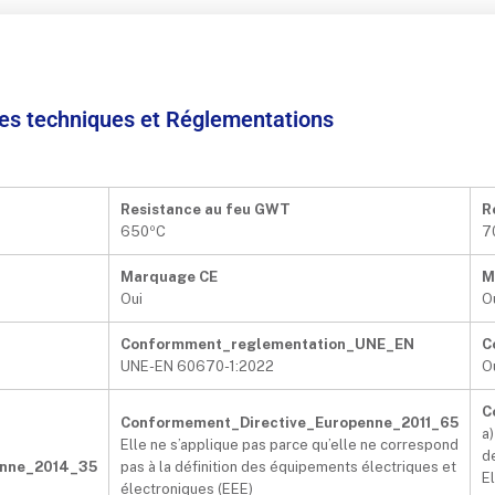
ées techniques et Réglementations
Resistance au feu GWT
R
650ºC
7
Marquage CE
M
Oui
O
Conformment_reglementation_UNE_EN
C
UNE-EN 60670-1:2022
O
C
Conformement_Directive_Europenne_2011_65
a)
Elle ne s’applique pas parce qu’elle ne correspond
d
enne_2014_35
pas à la définition des équipements électriques et
E
électroniques (EEE)