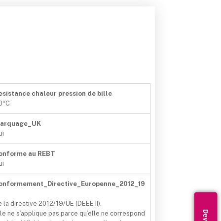
esistance chaleur pression de bille
0ºC
arquage_UK
ui
onforme au REBT
ui
onformement_Directive_Europenne_2012_19
e la directive 2012/19/UE (DEEE II).
lle ne s’applique pas parce qu’elle ne correspond