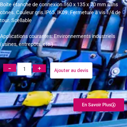
Boîte étanche de connexion 160 x 135 x 70 mm sans
cônes. Couleur gris.IP65. IK09. Fermeture à vis 1/4 de
tour. Scellable
Applications courantes: Environnements industriels
(usines, entrepôts, etc.)
Ajouter au devis
En Savoir Plus