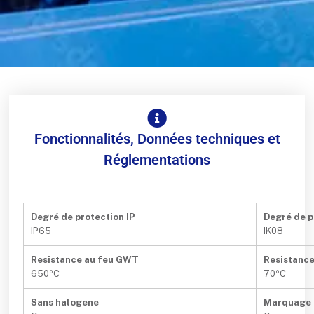
Fonctionnalités, Données techniques et
Réglementations
Degré de protection IP
Degré de p
IP65
IK08
Resistance au feu GWT
Resistance
650ºC
70ºC
Sans halogene
Marquage