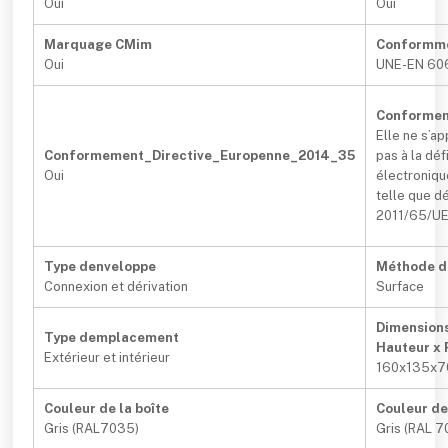
Oui
Oui
Marquage CMim
Conformm
Oui
UNE-EN 60
Conformem
Elle ne s’a
Conformement_Directive_Europenne_2014_35
pas à la dé
Oui
électroniqu
telle que dé
2011/65/UE 
Type denveloppe
Méthode di
Connexion et dérivation
Surface
Dimensions
Type demplacement
Hauteur x 
Extérieur et intérieur
160x135x7
Couleur de la boîte
Couleur de
Gris (RAL7035)
Gris (RAL 