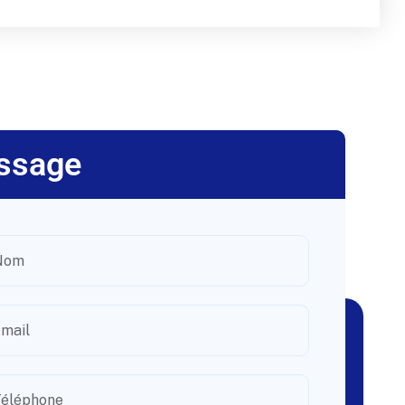
ssage