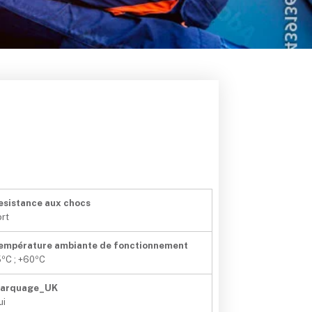
esistance aux chocs
ort
empérature ambiante de fonctionnement
5ºC ; +60ºC
arquage_UK
ui