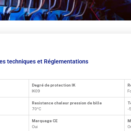
ées techniques et Réglementations
Degré de protection IK
R
IK09
F
Resistance chaleur pression de bille
T
70ºC
-
Marquage CE
M
Oui
O