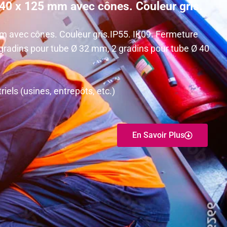
40 x 125 mm avec cônes. Couleur gris.
m avec cônes. Couleur gris.IP55. IK09. Fermeture
4 gradins pour tube Ø 32 mm, 2 gradins pour tube Ø 40
els (usines, entrepôts, etc.)
En Savoir Plus