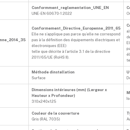
Conformment_reglementation_UNE_EN
C
UNE-EN 60670-1:2022
O
C
Conformement_Directive_Europenne_2011_65
a)
Elle ne s’applique pas parce qu’elle ne correspond
d
enne_2014_35
pas à la définition des équipements électriques et
E
électroniques (EEE)
p
telle que décrite à l’article 3.1 de la directive
é
2011/65/UE (RoHS II).
te
Méthode dinstallation
U
Surface
D
Dimensions intérieures (mm) (Largeur x
M
Hauteur x Profondeur)
I
310x240x125
Couleur de la couverture
T
Gris (RAL 7035)
A