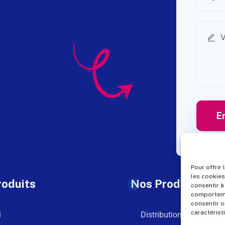
Pour offrir
les cookies
roduits
Nos Produits
consentir à
comportemen
consentir o
caractérist
l
Distribution