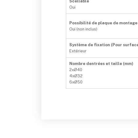
Scellable
Oui
Possibilité de plaque de montage
Oui (non inclus)
Système de fixation (Pour surfac
Extérieur
Nombre dentrées et taille (mm)
2xØ40
4xØ32
6xØ50