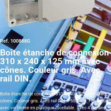
Ref. 100888G
Boîte étanche de connexion
310 x 240 x 125 mm avec
cônes. Couleur gris. Avec
rail DIN.
Boîte étanche de connexion 310 x 240 x 125 mm avec
cônes. Couleur gris. Avec rail DIN.IP55. IK09. Fermeture
avec vis filetée en plastique. Scellable. Avec 4 gradins