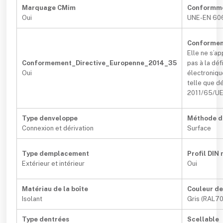
Marquage CMim
Conformm
Oui
UNE-EN 60
Conformem
Elle ne s’a
Conformement_Directive_Europenne_2014_35
pas à la dé
Oui
électroniqu
telle que dé
2011/65/UE 
Type denveloppe
Méthode di
Connexion et dérivation
Surface
Type demplacement
Profil DIN
Extérieur et intérieur
Oui
Matériau de la boîte
Couleur de
Isolant
Gris (RAL7
Type dentrées
Scellable