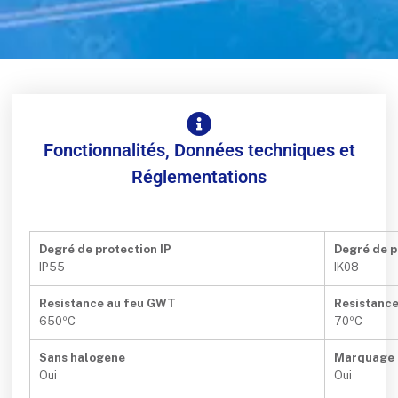
Fonctionnalités, Données techniques et
Réglementations
Degré de protection IP
Degré de p
IP55
IK08
Resistance au feu GWT
Resistance
650ºC
70ºC
Sans halogene
Marquage
Oui
Oui