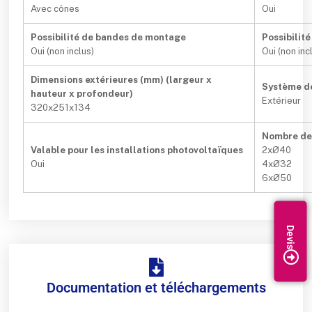
Avec cônes
Oui
Possibilité de bandes de montage
Possibilit
Oui (non inclus)
Oui (non inc
Dimensions extérieures (mm) (largeur x
Système de
hauteur x profondeur)
Extérieur
320x251x134
Nombre den
Valable pour les installations photovoltaïques
2xØ40
Oui
4xØ32
6xØ50
Documentation et téléchargements