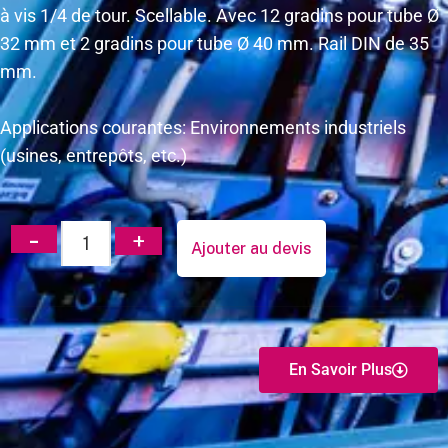
à vis 1/4 de tour. Scellable. Avec 12 gradins pour tube Ø
32 mm et 2 gradins pour tube Ø 40 mm. Rail DIN de 35
mm.
Applications courantes: Environnements industriels
(usines, entrepôts, etc.)
Ajouter au devis
En Savoir Plus