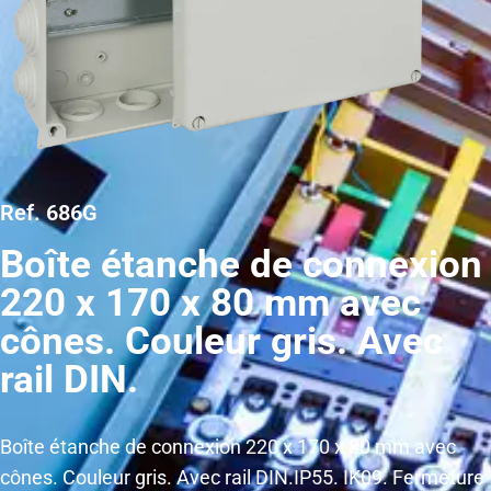
Ref. 686G
Boîte étanche de connexion
220 x 170 x 80 mm avec
cônes. Couleur gris. Avec
rail DIN.
Boîte étanche de connexion 220 x 170 x 80 mm avec
cônes. Couleur gris. Avec rail DIN.IP55. IK09. Fermeture