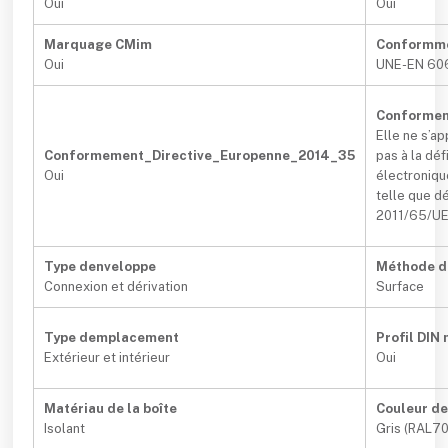
Oui
Oui
Marquage CMim
Conformm
Oui
UNE-EN 60
Conformem
Elle ne s’a
Conformement_Directive_Europenne_2014_35
pas à la dé
Oui
électroniqu
telle que dé
2011/65/UE 
Type denveloppe
Méthode di
Connexion et dérivation
Surface
Type demplacement
Profil DIN
Extérieur et intérieur
Oui
Matériau de la boîte
Couleur de
Isolant
Gris (RAL7