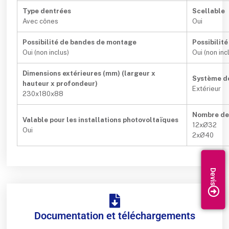
Type dentrées
Scellable
Avec cônes
Oui
Possibilité de bandes de montage
Possibilit
Oui (non inclus)
Oui (non inc
Dimensions extérieures (mm) (largeur x
Système de
hauteur x profondeur)
Extérieur
230x180x88
Nombre den
Valable pour les installations photovoltaïques
12xØ32
Oui
2xØ40
Documentation et téléchargements