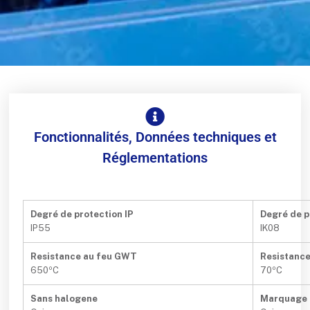
Fonctionnalités, Données techniques et
Réglementations
Degré de protection IP
Degré de p
IP55
IK08
Resistance au feu GWT
Resistance
650ºC
70ºC
Sans halogene
Marquage