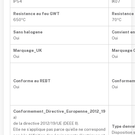
IP54
IK07
Resistance au feu GWT
Resistance 
650ºC
70ºC
Sans halogene
Convient e
Oui
Oui
Marquage_UK
Marquage 
Oui
Oui
Conforme au REBT
Conformem
Oui
Oui
Conformement_Directive_Europenne_2012_19
a)
de la directive 2012/19/UE (DEEE II).
Type denve
Elle ne s’applique pas parce qu’elle ne correspond
Disposition 