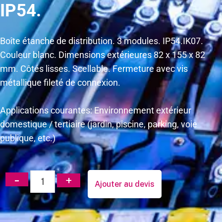
IP54.
Boîte étanche de distribution. 3 modules. IP54.IK07.
Couleur blanc. Dimensions extérieures 82 x 155 x 82
mm. Côtés lisses. Scellable. Fermeture avec vis
métallique fileté de connexion.
Applications courantes: Environnement extérieur
domestique / tertiaire (jardin, piscine, parking, voie
publique, etc.)
Ajouter au devis