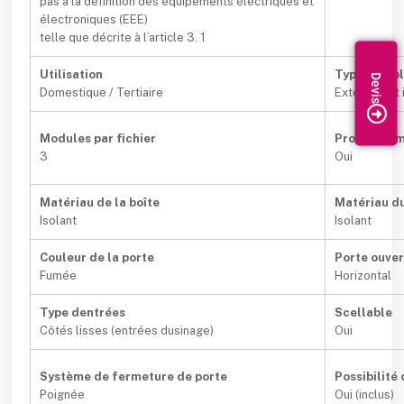
pas à la définition des équipements électriques et
électroniques (EEE)
telle que décrite à l’article 3. 1
Utilisation
Type demp
Domestique / Tertiaire
Extérieur et 
Modules par fichier
Profil DIN 
3
Oui
Matériau de la boîte
Matériau du
Isolant
Isolant
Couleur de la porte
Porte ouve
Fumée
Horizontal
Type dentrées
Scellable
Côtés lisses (entrées dusinage)
Oui
Système de fermeture de porte
Possibilité
Poignée
Oui (inclus)