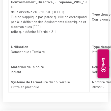
Conformement_Directive_Europenne_2012_19
a)
de la directive 2012/19/UE (DEEE II).
Type denve
Elle ne s’applique pas parce qu’elle ne correspond
Connexion et
pas à la définition des équipements électriques et
électroniques (EEE)
telle que décrite à l’article 3. 1
Utilisation
Type demp
Domestique / Tertiaire
Intérieur
Matériau de la boîte
Couleur de 
Isolant
Noir
Système de fermeture du couvercle
Nombre dent
Griffe en plastique
30xØ32