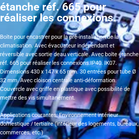
étanche réf. 665 pour
réaliser les connexions.
Boîte pour encastrer pour la pré-installation de la
climatisation. Avec évacuateur indépendant et
réversible avec sortie deau verticale. Avec boîte étanche
réf. 665 pour réaliser les connexions.IP40. IK07.
Dimensions 430 x 147 x 65 mm. 30 entrées pour tube Ø
32 mm. Avec cloison centrale anti-déformation.
Couvercle avec griffe en plastique avec possibilité de
mettre des vis simultanément.
Applications courantes: Environnement intérieur
domestique / tertiaire (intérieur des logements, bureaux,
commerces, etc.)