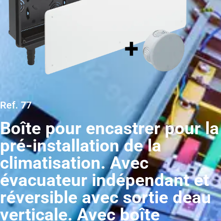
Ref. 77
Boîte pour encastrer pour la
pré-installation de la
climatisation. Avec
évacuateur indépendant et
réversible avec sortie deau
verticale. Avec boîte