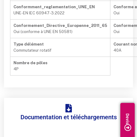
Conformment_reglementation_UNE_EN
Conforme 
UNE-EN IEC 60947-3:2022
Oui
Conformement_Directive_Europenne_2011_65
Conformeme
Oui (conforme à UNE EN 50581)
Oui
Type délément
Courant no
Commutateur rotatif
40A
Nombre de pôles
4P
Documentation et téléchargements