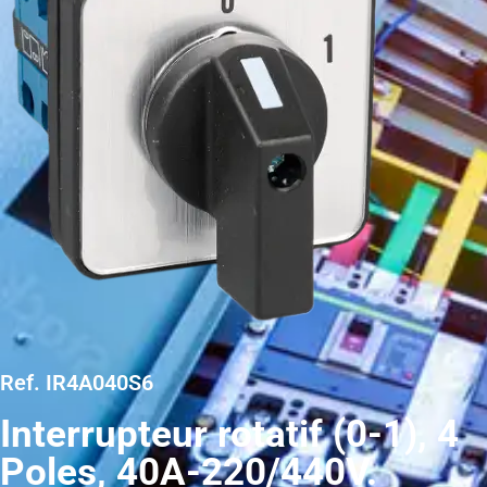
Ref. IR4A040S6
Interrupteur rotatif (0-1), 4
Poles, 40A-220/440V.