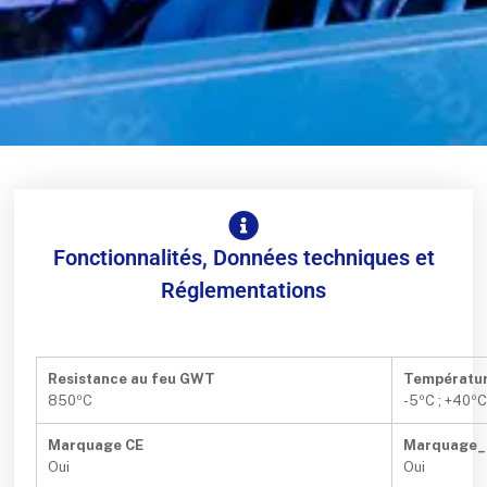
Fonctionnalités, Données techniques et
Réglementations
Resistance au feu GWT
Températur
850ºC
-5ºC ; +40º
Marquage CE
Marquage
Oui
Oui