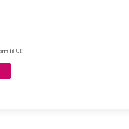
ormité UE
r