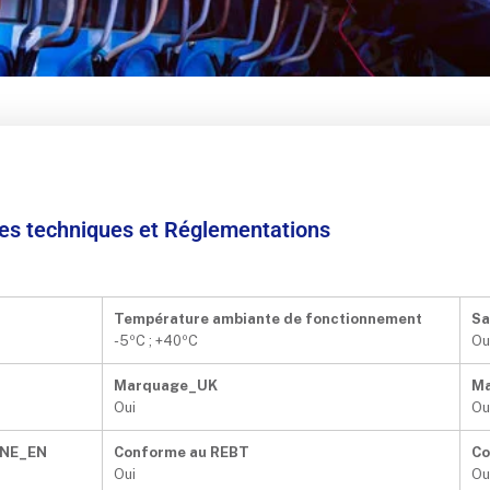
ées techniques et Réglementations
Température ambiante de fonctionnement
Sa
-5ºC ; +40ºC
Ou
Marquage_UK
M
Oui
Ou
UNE_EN
Conforme au REBT
Co
Oui
Ou