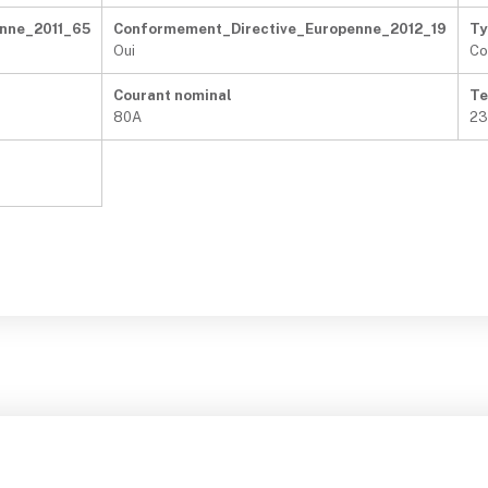
nne_2011_65
Conformement_Directive_Europenne_2012_19
Ty
Oui
Co
Courant nominal
Te
80A
23