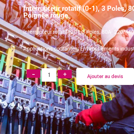
Interrupteur rotatif (0-1), 3 Poles,
Poignée rouge
Interrupteur rotatif (0-1), 3 Poles, 80A- 220/4
Applications courantes: Environnements industri
Ajouter au devis