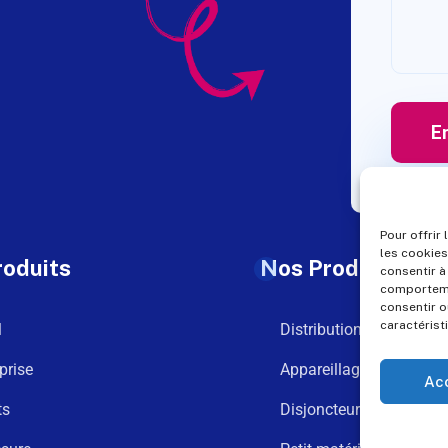
Pour offrir
les cookies
roduits
Nos Produits
consentir à
comportemen
consentir o
caractérist
l
Distribution
prise
Appareillage
Ac
ts
Disjoncteurs