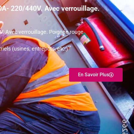
 80A- 220/440V. Avec verrouillage.
40V. Avec verrouillage. Poignée rouge
els (usines, entrepôts, etc.)
En Savoir Plus