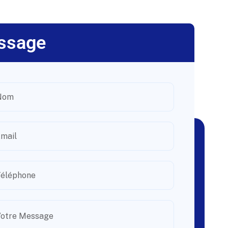
ssage