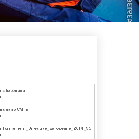
ns halogene
i
arquage CMim
i
nformement_Directive_Europenne_2014_35
i