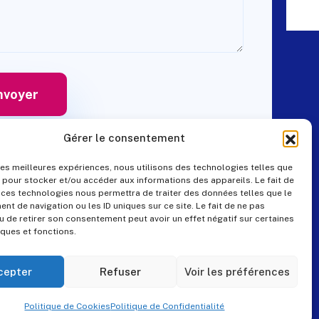
Gérer le consentement
 les meilleures expériences, nous utilisons des technologies telles que
 pour stocker et/ou accéder aux informations des appareils. Le fait de
Contact
 ces technologies nous permettra de traiter des données telles que le
t de navigation ou les ID uniques sur ce site. Le fait de ne pas
u de retirer son consentement peut avoir un effet négatif sur certaines
iques et fonctions.
+33 (0)4 99 57 25 19
pes@pes-solutions.fr
cepter
Refuser
Voir les préférences
8 Rue du Tonnelier,
Politique de Cookies
Politique de Confidentialité